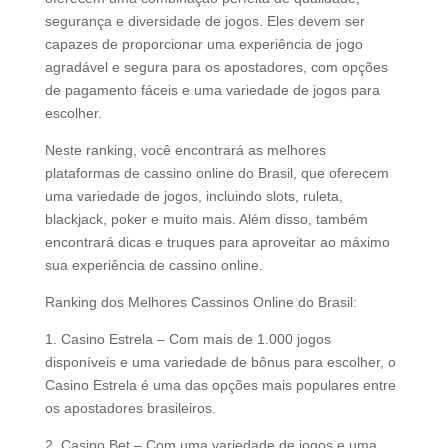
segurança e diversidade de jogos. Eles devem ser
capazes de proporcionar uma experiência de jogo
agradável e segura para os apostadores, com opções
de pagamento fáceis e uma variedade de jogos para
escolher.
Neste ranking, você encontrará as melhores
plataformas de cassino online do Brasil, que oferecem
uma variedade de jogos, incluindo slots, ruleta,
blackjack, poker e muito mais. Além disso, também
encontrará dicas e truques para aproveitar ao máximo
sua experiência de cassino online.
Ranking dos Melhores Cassinos Online do Brasil:
1. Casino Estrela – Com mais de 1.000 jogos
disponíveis e uma variedade de bônus para escolher, o
Casino Estrela é uma das opções mais populares entre
os apostadores brasileiros.
2. Casino Bet – Com uma variedade de jogos e uma