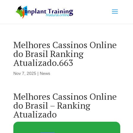
Melhores Cassinos Online
do Brasil Ranking
Atualizado.663
Nov 7, 2025
|
News
Melhores Cassinos Online
do Brasil – Ranking
Atualizado