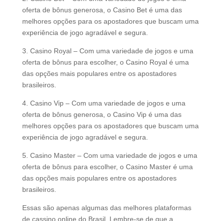
oferta de bônus generosa, o Casino Bet é uma das
melhores opções para os apostadores que buscam uma
experiência de jogo agradável e segura.
3. Casino Royal – Com uma variedade de jogos e uma
oferta de bônus para escolher, o Casino Royal é uma
das opções mais populares entre os apostadores
brasileiros.
4. Casino Vip – Com uma variedade de jogos e uma
oferta de bônus generosa, o Casino Vip é uma das
melhores opções para os apostadores que buscam uma
experiência de jogo agradável e segura.
5. Casino Master – Com uma variedade de jogos e uma
oferta de bônus para escolher, o Casino Master é uma
das opções mais populares entre os apostadores
brasileiros.
Essas são apenas algumas das melhores plataformas
de cassino online do Brasil. Lembre-se de que a