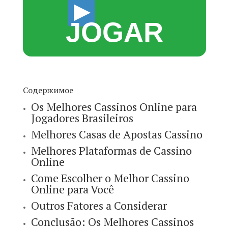
JOGAR
Содержимое
Os Melhores Cassinos Online para
Jogadores Brasileiros
Melhores Casas de Apostas Cassino
Melhores Plataformas de Cassino
Online
Come Escolher o Melhor Cassino
Online para Você
Outros Fatores a Considerar
Conclusão: Os Melhores Cassinos