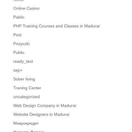
Online Casino
Pablic
PHP Training Courses and Classes in Madurai
Post
Pozyczki
Public
ready_text
sep+
Sober living
Traning Center
uncategorized
Web Design Company in Madurai
Website Designers in Madurai
Микрокредит