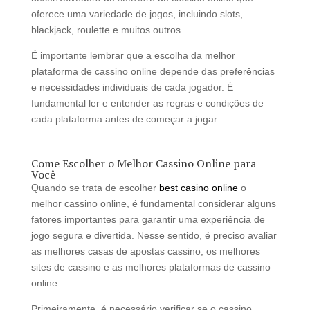
oferece uma variedade de jogos, incluindo slots,
blackjack, roulette e muitos outros.
É importante lembrar que a escolha da melhor
plataforma de cassino online depende das preferências
e necessidades individuais de cada jogador. É
fundamental ler e entender as regras e condições de
cada plataforma antes de começar a jogar.
Come Escolher o Melhor Cassino Online para
Você
Quando se trata de escolher
best casino online
o
melhor cassino online, é fundamental considerar alguns
fatores importantes para garantir uma experiência de
jogo segura e divertida. Nesse sentido, é preciso avaliar
as melhores casas de apostas cassino, os melhores
sites de cassino e as melhores plataformas de cassino
online.
Primeiramente, é necessário verificar se o cassino