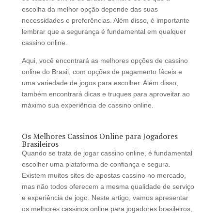
escolha da melhor opção depende das suas
necessidades e preferências. Além disso, é importante
lembrar que a segurança é fundamental em qualquer
cassino online.
Aqui, você encontrará as melhores opções de cassino
online do Brasil, com opções de pagamento fáceis e
uma variedade de jogos para escolher. Além disso,
também encontrará dicas e truques para aproveitar ao
máximo sua experiência de cassino online.
Os Melhores Cassinos Online para Jogadores
Brasileiros
Quando se trata de jogar cassino online, é fundamental
escolher uma plataforma de confiança e segura.
Existem muitos sites de apostas cassino no mercado,
mas não todos oferecem a mesma qualidade de serviço
e experiência de jogo. Neste artigo, vamos apresentar
os melhores cassinos online para jogadores brasileiros,