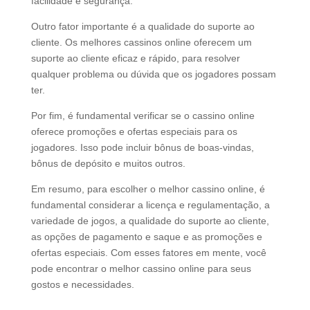
facilidade e segurança.
Outro fator importante é a qualidade do suporte ao
cliente. Os melhores cassinos online oferecem um
suporte ao cliente eficaz e rápido, para resolver
qualquer problema ou dúvida que os jogadores possam
ter.
Por fim, é fundamental verificar se o cassino online
oferece promoções e ofertas especiais para os
jogadores. Isso pode incluir bônus de boas-vindas,
bônus de depósito e muitos outros.
Em resumo, para escolher o melhor cassino online, é
fundamental considerar a licença e regulamentação, a
variedade de jogos, a qualidade do suporte ao cliente,
as opções de pagamento e saque e as promoções e
ofertas especiais. Com esses fatores em mente, você
pode encontrar o melhor cassino online para seus
gostos e necessidades.