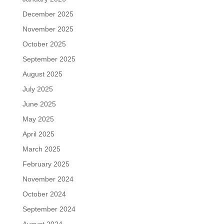
December 2025
November 2025
October 2025
September 2025
August 2025
July 2025
June 2025
May 2025
April 2025
March 2025
February 2025
November 2024
October 2024
September 2024