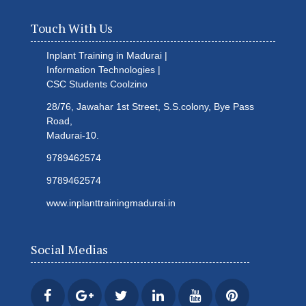
Touch With Us
Inplant Training in Madurai |
Information Technologies |
CSC Students
Coolzino
28/76, Jawahar 1st Street, S.S.colony, Bye Pass
Road,
Madurai-10.
9789462574
9789462574
www.inplanttrainingmadurai.in
Social Medias