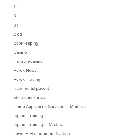
11
3
33
Blog
Bookkeeping
Casino
Fairspin-casino
Forex News
Forex Trading
frammentidipace.it
Greatspin καζίνο
Home Appliances Services in Madurai
Inplant Training
Inplant Training in Madurai
Jewelry Management System