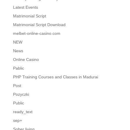
Latest Events
Matrimonial Script
Matrimonial Script Download
melbet-online-casino.com
NEW
News
Online Casino
Pablic
PHP Training Courses and Classes in Madurai
Post
Pozyczki
Public
ready_text
sep+
Sober living