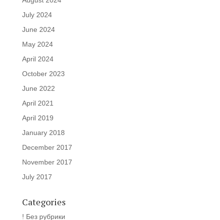
August 2024
July 2024
June 2024
May 2024
April 2024
October 2023
June 2022
April 2021
April 2019
January 2018
December 2017
November 2017
July 2017
Categories
! Без рубрики