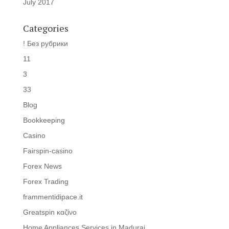
July 2017
Categories
! Без рубрики
11
3
33
Blog
Bookkeeping
Casino
Fairspin-casino
Forex News
Forex Trading
frammentidipace.it
Greatspin καζίνο
Home Appliances Services in Madurai