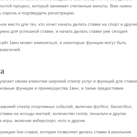
простой процесс, который занимает считанные минуты. Вам нужно
ь пароль и подтвердить регистрацию.
е место для тех, кто хочет начать делать ставки на спорт и други
ужно для успешной ставки, и начать делать ставки уже сегодня.
айт 1вин может изменяться, и некоторые функции могут быть
зователей.
да
лагает своим клиентам широкий спектр услуг и функций для ставок
сновные функции и преимущества 1вин, а также предоставим
широкий спектр спортивных событий, включая футбол, баскетбол,
 ставки на исходы матчей, количество голов, пенальти и другие
 игры, включая киберспорт, лото и другие.
ункцию live-ставок, которая позволяет делать ставки в реальном