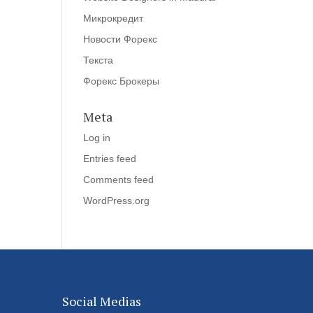
Микрокредит
Новости Форекс
Текста
Форекс Брокеры
Meta
Log in
Entries feed
Comments feed
WordPress.org
Social Medias