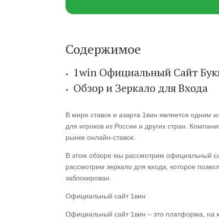
Содержимое
1win Официальный Сайт Бук
Обзор и Зеркало для Входа
В мире ставок и азарта 1вин является одним 
для игроков из России и других стран. Компани
рынке онлайн-ставок.
В этом обзоре мы рассмотрим официальный са
рассмотрим зеркало для входа, которое позвол
заблокирован.
Официальный сайт 1вин
Официальный сайт 1вин – это платформа, на ко