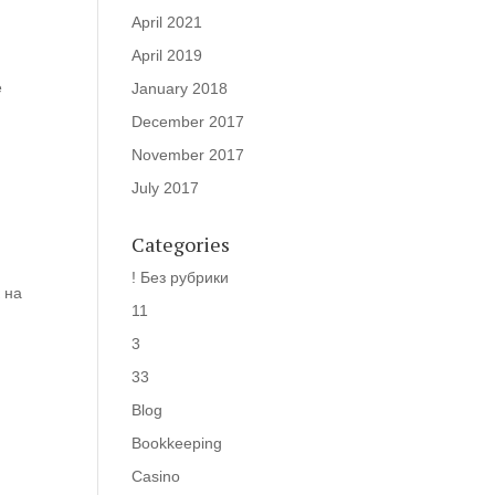
April 2021
April 2019
е
January 2018
December 2017
November 2017
July 2017
Categories
! Без рубрики
 на
11
3
33
Blog
Bookkeeping
Casino