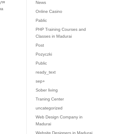
для
News
ла
Online Casino
Pablic
PHP Training Courses and
Classes in Madurai
Post
Pozyczki
Public
ready_text
sep+
Sober living
Traning Center
uncategorized
Web Design Company in
Madurai
Website Designers in Madurai