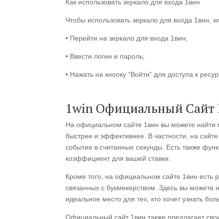
Как использовать зеркало для входа 1вин
Чтобы использовать зеркало для входа 1вин, 
• Перейти на зеркало для входа 1вин;
• Ввести логин и пароль;
• Нажать на кнопку “Войти” для доступа к ресур
1win Официальный Сайт
На официальном сайте 1вин вы можете найти м
быстрее и эффективнее. В частности, на сайте
событие в считанные секунды. Есть также фу
коэффициент для вашей ставки.
Кроме того, на официальном сайте 1вин есть р
связанных с букмекерством. Здесь вы можете най
идеальное место для тех, кто хочет узнать бо
Официальный сайт 1вин также предлагает свои