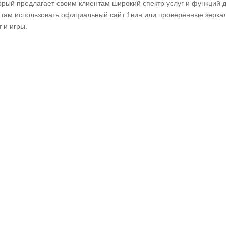
торый предлагает своим клиентам широкий спектр услуг и функций 
нтам использовать официальный сайт 1вин или проверенные зерка
 и игры.