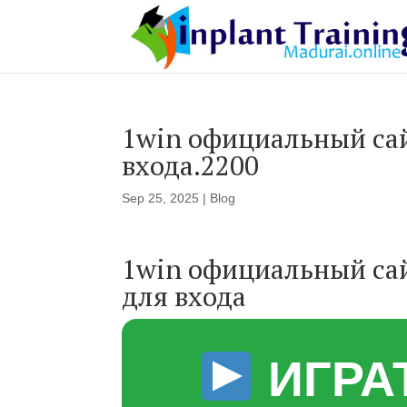
1win официальный сай
входа.2200
Sep 25, 2025
|
Blog
1win официальный сай
для входа
ИГРА