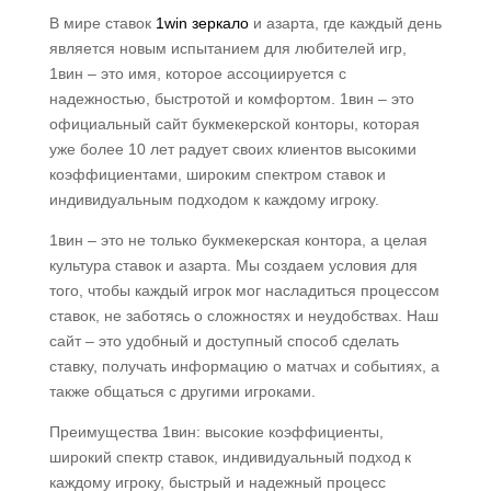
В мире ставок
1win зеркало
и азарта, где каждый день
является новым испытанием для любителей игр,
1вин – это имя, которое ассоциируется с
надежностью, быстротой и комфортом. 1вин – это
официальный сайт букмекерской конторы, которая
уже более 10 лет радует своих клиентов высокими
коэффициентами, широким спектром ставок и
индивидуальным подходом к каждому игроку.
1вин – это не только букмекерская контора, а целая
культура ставок и азарта. Мы создаем условия для
того, чтобы каждый игрок мог насладиться процессом
ставок, не заботясь о сложностях и неудобствах. Наш
сайт – это удобный и доступный способ сделать
ставку, получать информацию о матчах и событиях, а
также общаться с другими игроками.
Преимущества 1вин: высокие коэффициенты,
широкий спектр ставок, индивидуальный подход к
каждому игроку, быстрый и надежный процесс