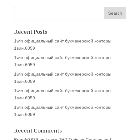
Recent Posts
1win официальный сайт букмекерской конторы
1вин.6059
1win официальный сайт букмекерской конторы
1вин.6059
1win официальный сайт букмекерской конторы
1вин.6059
1win официальный сайт букмекерской конторы
1вин.6059
1win официальный сайт букмекерской конторы
1вин.6059
Recent Comments
Brandy3879
on
Learn PHP Training Courses and