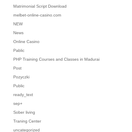
Matrimonial Script Download
melbet-online-casino.com
NEW
News
Online Casino
Pablic
PHP Training Courses and Classes in Madurai
Post
Pozyczki
Public
ready_text
sep+
Sober living
Traning Center
uncategorized