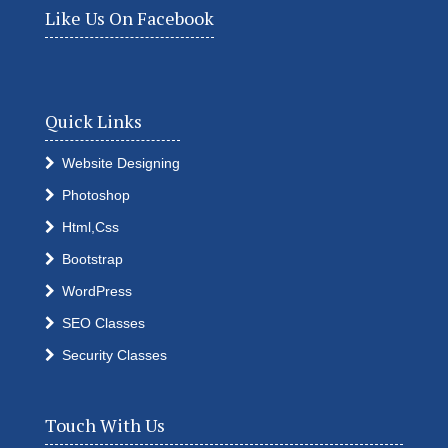
Like Us On Facebook
Quick Links
Website Designing
Photoshop
Html,Css
Bootstrap
WordPress
SEO Classes
Security Classes
Touch With Us