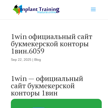
1win официальный сайт
букмекерской конторы
1вин.6059
Sep 22, 2025
|
Blog
1win — официальный
сайт букмекерской
конторы 1вин