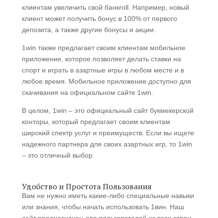
клиентам увеличить свой банкroll. Например, новый
клиент может получить бонус в 100% от первого
депозита, а также другие бонусы и акции.
1win также предлагает своим клиентам мобильное
приложение, которое позволяет делать ставки на
спорт и играть в азартные игры в любом месте и в
любое время. Мобильное приложение доступно для
скачивания на официальном сайте 1win.
В целом, 1win – это официальный сайт букмекерской
конторы, который предлагает своим клиентам
широкий спектр услуг и преимуществ. Если вы ищете
надежного партнера для своих азартных игр, то 1win
– это отличный выбор.
Удобство и Простота Пользования
Вам не нужно иметь какие-либо специальные навыки
или знания, чтобы начать использовать 1вин. Наш