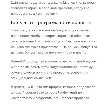
1win также предлагает функцию Live-казино, которая
позволяет играть в реальном времени, следуя за
дилером и другими игроками.
Бонусы и Программа Лояльности
1win предлагает различные бонусы и программы
лояльности, чтобы поощрять игроков и обеспечить
им комфортный игровой процесс. Некоторые из этих
бонусов включают приветственные бонусы, бонусы за
депозит, бонусы за участие в турнирах и другие.
Важно! Игроки должны помнить, что условия бонусов
и программ лояльности могут изменяться, поэтому
рекомендуется регулярно проверять условия на
официальном сайте 1win.
В целом, 1win – это платформа, которая предлагает
широкий спектр возможностей и функций для
комфортного и эффективного игрового процесса.