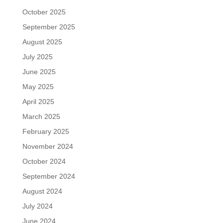
October 2025
September 2025
August 2025
July 2025
June 2025
May 2025
April 2025
March 2025
February 2025
November 2024
October 2024
September 2024
August 2024
July 2024
June 2024