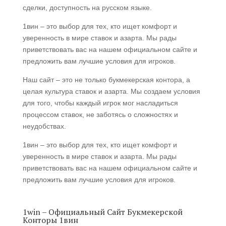
сделки, доступность на русском языке.
1вин – это выбор для тех, кто ищет комфорт и
уверенность в мире ставок и азарта. Мы рады
приветствовать вас на нашем официальном сайте и
предложить вам лучшие условия для игроков.
Наш сайт – это не только букмекерская контора, а
целая культура ставок и азарта. Мы создаем условия
для того, чтобы каждый игрок мог насладиться
процессом ставок, не заботясь о сложностях и
неудобствах.
1вин – это выбор для тех, кто ищет комфорт и
уверенность в мире ставок и азарта. Мы рады
приветствовать вас на нашем официальном сайте и
предложить вам лучшие условия для игроков.
1win – Официальный Сайт Букмекерской
Конторы 1вин