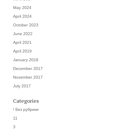
May 2024
April 2024
October 2023
June 2022
April 2021
April 2019
January 2018
December 2017
November 2017
July 2017
Categories
! Без рубрики
11
3