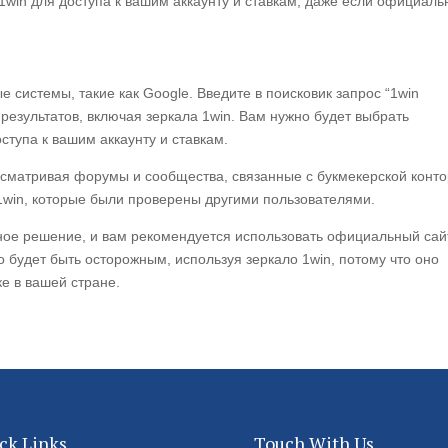
 1win для доступа к вашим аккаунту и ставкам, даже если официал
е системы, такие как Google. Введите в поисковик запрос “1win
к результатов, включая зеркала 1win. Вам нужно будет выбрать
ступа к вашим аккаунту и ставкам.
росматривая форумы и сообщества, связанные с букмекерской конт
 1win, которые были проверены другими пользователями.
нное решение, и вам рекомендуется использовать официальный сай
но будет быть осторожным, используя зеркало 1win, потому что оно
е в вашей стране.
ck Links
Touch With Us