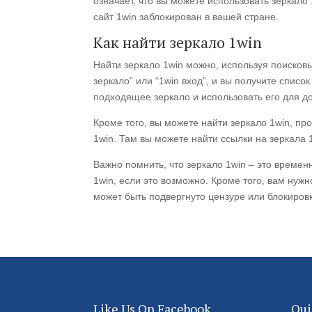
означает, что вы можете использовать зеркало
сайт 1win заблокирован в вашей стране.
Как найти зеркало 1win
Найти зеркало 1win можно, используя поисковы
зеркало” или “1win вход”, и вы получите списо
подходящее зеркало и использовать его для до
Кроме того, вы можете найти зеркало 1win, п
1win. Там вы можете найти ссылки на зеркала
Важно помнить, что зеркало 1win – это време
1win, если это возможно. Кроме того, вам нуж
может быть подвергнуто цензуре или блокировк
Like Us On Facebook
Qui