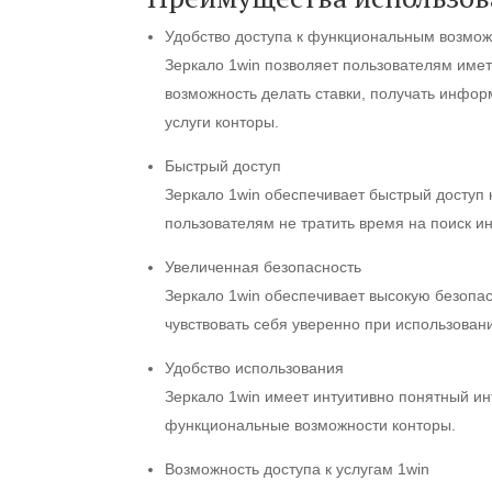
Удобство доступа к функциональным возмо
Зеркало 1win позволяет пользователям име
возможность делать ставки, получать инфор
услуги конторы.
Быстрый доступ
Зеркало 1win обеспечивает быстрый доступ
пользователям не тратить время на поиск 
Увеличенная безопасность
Зеркало 1win обеспечивает высокую безопас
чувствовать себя уверенно при использова
Удобство использования
Зеркало 1win имеет интуитивно понятный ин
функциональные возможности конторы.
Возможность доступа к услугам 1win