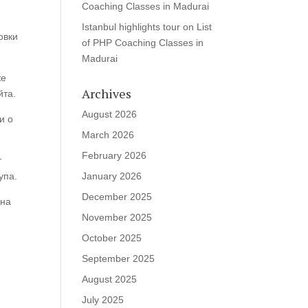
Coaching Classes in Madurai
Istanbul highlights tour
on
List
овки
of PHP Coaching Classes in
Madurai
же
Archives
йта.
August 2026
и о
March 2026
February 2026
т
упа.
January 2026
December 2025
 на
November 2025
October 2025
September 2025
August 2025
July 2025