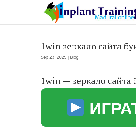
1win зеркало сайта бу
Sep 23, 2025
|
Blog
1win — зеркало сайта
ИГРА