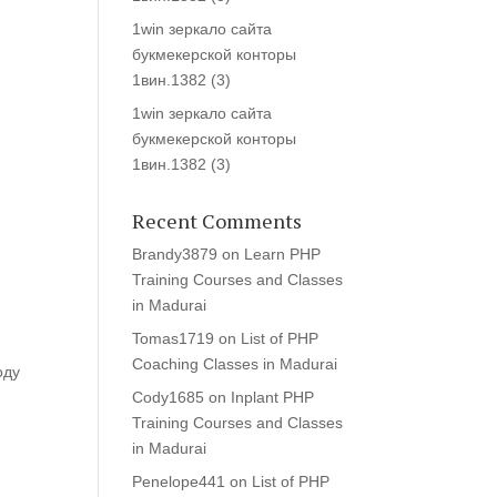
1win зеркало сайта
букмекерской конторы
1вин.1382 (3)
1win зеркало сайта
букмекерской конторы
1вин.1382 (3)
Recent Comments
Brandy3879
on
Learn PHP
Training Courses and Classes
in Madurai
Tomas1719
on
List of PHP
Coaching Classes in Madurai
оду
Cody1685
on
Inplant PHP
Training Courses and Classes
in Madurai
Penelope441
on
List of PHP
.