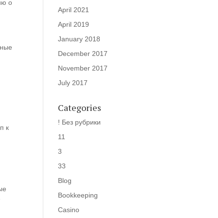
ию о
April 2021
April 2019
January 2018
вные
December 2017
November 2017
July 2017
Categories
! Без рубрики
п к
11
3
33
Blog
ые
Bookkeeping
т
Casino