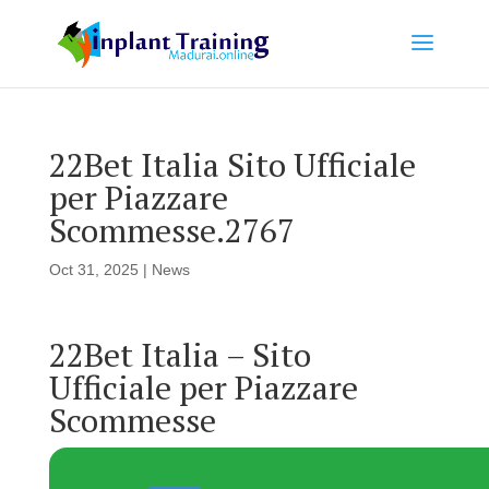
22Bet Italia Sito Ufficiale
per Piazzare
Scommesse.2767
Oct 31, 2025
|
News
22Bet Italia – Sito
Ufficiale per Piazzare
Scommesse