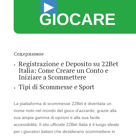
GIOCARE
Содержимое
Registrazione e Deposito su 22Bet
Italia: Come Creare un Conto e
Iniziare a Scommettere
Tipi di Scommesse e Sport
La piattaforma di scommesse 22Bet è diventata un
nome noto nel mondo del gioco d’azzardo, grazie alla
sua ampia gamma di opzioni e alla sua facile
accessibilità. Il sito ufficiale 22Bet Italia è il luogo ideale
per i giocatori italiani che desiderano scommettere in