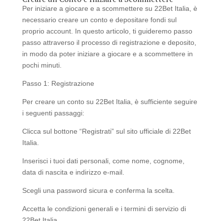
Per iniziare a giocare e a scommettere su 22Bet Italia, è
necessario creare un conto e depositare fondi sul
proprio account. In questo articolo, ti guideremo passo
passo attraverso il processo di registrazione e deposito,
in modo da poter iniziare a giocare e a scommettere in
pochi minuti.
Passo 1: Registrazione
Per creare un conto su 22Bet Italia, è sufficiente seguire
i seguenti passaggi:
Clicca sul bottone “Registrati” sul sito ufficiale di 22Bet
Italia.
Inserisci i tuoi dati personali, come nome, cognome,
data di nascita e indirizzo e-mail.
Scegli una password sicura e conferma la scelta.
Accetta le condizioni generali e i termini di servizio di
22Bet Italia.