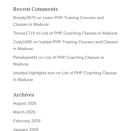
Recent Comments
Brandy3879
on
Learn PHP Training Courses and
Classes in Madurai
Tomas1719
on
List of PHP Coaching Classes in Madurai
Cody1685
on
Inplant PHP Training Courses and Classes
in Madurai
Penelope441
on
List of PHP Coaching Classes in
Madurai
Istanbul highlights tour
on
List of PHP Coaching Classes
in Madurai
Archives
August 2026
March 2026
February 2026
January 2026