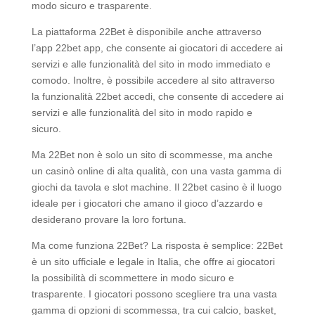
modo sicuro e trasparente.
La piattaforma 22Bet è disponibile anche attraverso
l’app 22bet app, che consente ai giocatori di accedere ai
servizi e alle funzionalità del sito in modo immediato e
comodo. Inoltre, è possibile accedere al sito attraverso
la funzionalità 22bet accedi, che consente di accedere ai
servizi e alle funzionalità del sito in modo rapido e
sicuro.
Ma 22Bet non è solo un sito di scommesse, ma anche
un casinò online di alta qualità, con una vasta gamma di
giochi da tavola e slot machine. Il 22bet casino è il luogo
ideale per i giocatori che amano il gioco d’azzardo e
desiderano provare la loro fortuna.
Ma come funziona 22Bet? La risposta è semplice: 22Bet
è un sito ufficiale e legale in Italia, che offre ai giocatori
la possibilità di scommettere in modo sicuro e
trasparente. I giocatori possono scegliere tra una vasta
gamma di opzioni di scommessa, tra cui calcio, basket,