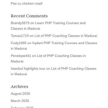
Pas cu chicken road!
Recent Comments
Brandy3879
on
Learn PHP Training Courses and
Classes in Madurai
Tomas1719
on
List of PHP Coaching Classes in Madurai
Cody1685
on
Inplant PHP Training Courses and Classes
in Madurai
Penelope441
on
List of PHP Coaching Classes in
Madurai
Istanbul highlights tour
on
List of PHP Coaching Classes
in Madurai
Archives
August 2026
March 2026