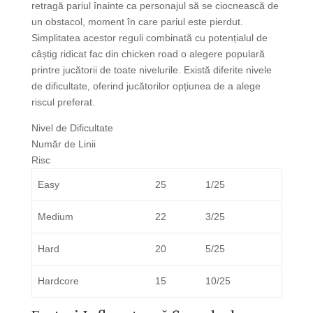
retragă pariul înainte ca personajul să se ciocnească de
un obstacol, moment în care pariul este pierdut.
Simplitatea acestor reguli combinată cu potențialul de
câștig ridicat fac din chicken road o alegere populară
printre jucătorii de toate nivelurile. Există diferite nivele
de dificultate, oferind jucătorilor opțiunea de a alege
riscul preferat.
Nivel de Dificultate
Număr de Linii
Risc
Easy
25
1/25
Medium
22
3/25
Hard
20
5/25
Hardcore
15
10/25