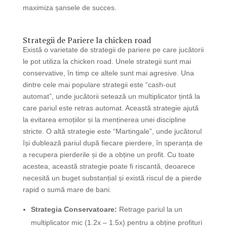
maximiza șansele de succes.
Strategii de Pariere la chicken road
Există o varietate de strategii de pariere pe care jucătorii
le pot utiliza la chicken road. Unele strategii sunt mai
conservative, în timp ce altele sunt mai agresive. Una
dintre cele mai populare strategii este “cash-out
automat”, unde jucătorii setează un multiplicator țintă la
care pariul este retras automat. Această strategie ajută
la evitarea emoțiilor și la menținerea unei discipline
stricte. O altă strategie este “Martingale”, unde jucătorul
își dublează pariul după fiecare pierdere, în speranța de
a recupera pierderile și de a obține un profit. Cu toate
acestea, această strategie poate fi riscantă, deoarece
necesită un buget substanțial și există riscul de a pierde
rapid o sumă mare de bani.
Strategia Conservatoare:
Retrage pariul la un
multiplicator mic (1.2x – 1.5x) pentru a obține profituri