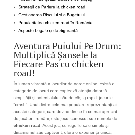
Strategii de Pariere la chicken road
Gestionarea Riscului și a Bugetului
Popularitatea chicken road în România
Aspecte Legale și de Siguranță
Aventura Puiului Pe Drum:
Multiplică Șansele la
Fiecare Pas cu chicken
road!
În lumea vibrantă a jocurilor de noroc online, există o
categorie de jocuri care captează atenția datorită
simplității și potențialului său de câștig rapid: jocurile
“crash”. Unul dintre cele mai populare reprezentanți ai
acestei categorii, care devine din ce în ce mai apreciat
de jucătorii români, este jocul cunoscut sub numele de
chicken road
. Acest joc, cu regulile sale simple și
dinamismul său captivant, oferă o experiență unică,