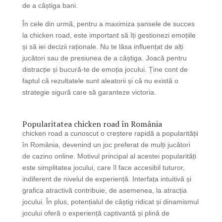
de a câștiga bani.
În cele din urmă, pentru a maximiza șansele de succes
la chicken road, este important să îți gestionezi emoțiile
și să iei decizii raționale. Nu te lăsa influențat de alți
jucători sau de presiunea de a câștiga. Joacă pentru
distracție și bucură-te de emoția jocului. Ține cont de
faptul că rezultatele sunt aleatorii și că nu există o
strategie sigură care să garanteze victoria.
Popularitatea chicken road în România
chicken road a cunoscut o creștere rapidă a popularității
în România, devenind un joc preferat de mulți jucători
de cazino online. Motivul principal al acestei popularități
este simplitatea jocului, care îl face accesibil tuturor,
indiferent de nivelul de experiență. Interfața intuitivă și
grafica atractivă contribuie, de asemenea, la atracția
jocului. În plus, potențialul de câștig ridicat și dinamismul
jocului oferă o experiență captivantă și plină de