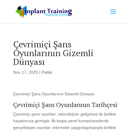
Çevrimiçi Şans
Oyunlarının Gizemli
Dünyası
Nov 17, 2025
|
Pablic
Çevrimiçi Şans Oyunlarının Gizemli Dünyası
Çevrimiçi Şans Oyunlarının Tarihçesi
Çevrimiçi şans oyunları, teknolojinin gelişmesi ile birlikte
hayatımıza girmiştir. İlk başta yerel kumarhanelerde
gerçekleşen oyunlar, internetin yaygınlaşmasıyla birlikte