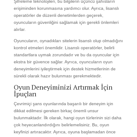
Şifreleme teknolojileri, bu bilgilerin üçüncü şahısların
erişiminden korunmasına yardımcı olur. Ayrıca, lisanslı
operatörler de düzenli denetimlerden geçerek,
oyuncuların güvenliğini sağlamak için gerekli önlemleri
alırlar.
Oyuncuların, oynadıkları sitelerin lisanslı olup olmadığını
kontrol etmeleri önemlidir. Lisanslı operatörler, belirli
standartlara uymak zorundadır ve bu da oyuncular için
ekstra bir güvence sağlar. Ayrıca, oyuncuların oyun
deneyimlerini iyileştirmek için destek hizmetlerinin de
sürekli olarak hazır bulunması gerekmektedir.
Oyun Deneyiminizi Artırmak İçin
İpuçları
Çevrimiçi şans oyunlarında başarılı bir deneyim için
dikkat edilmesi gereken birkaç önemli unsur
bulunmaktadır. İlk olarak, hangi oyun türlerinin sizi daha
çok heyecanlandırdığını belirlemelisiniz. Bu, oyun
keyfinizi artıracaktır. Ayrıca, oyuna başlamadan önce