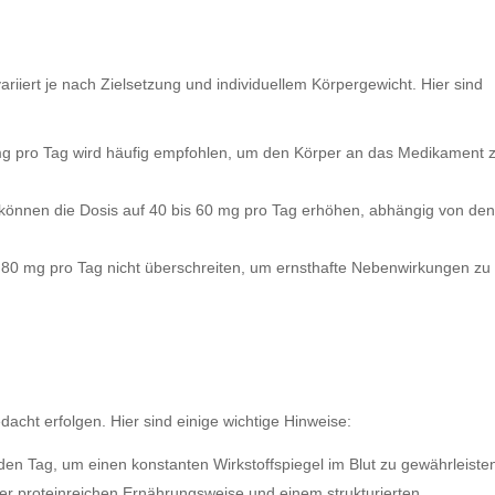
iiert je nach Zielsetzung und individuellem Körpergewicht. Hier sind
mg pro Tag wird häufig empfohlen, um den Körper an das Medikament 
können die Dosis auf 40 bis 60 mg pro Tag erhöhen, abhängig von de
 80 mg pro Tag nicht überschreiten, um ernsthafte Nebenwirkungen zu
acht erfolgen. Hier sind einige wichtige Hinweise:
den Tag, um einen konstanten Wirkstoffspiegel im Blut zu gewährleiste
ner proteinreichen Ernährungsweise und einem strukturierten