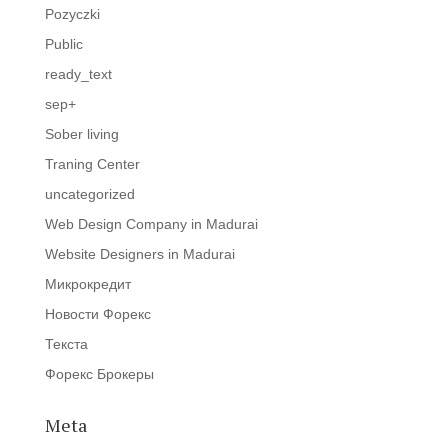
Pozyczki
Public
ready_text
sep+
Sober living
Traning Center
uncategorized
Web Design Company in Madurai
Website Designers in Madurai
Микрокредит
Новости Форекс
Текста
Форекс Брокеры
Meta