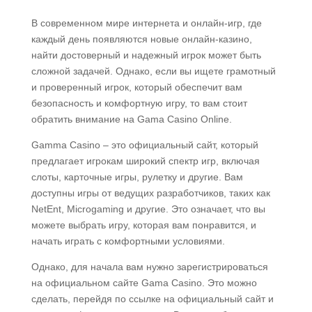
В современном мире интернета и онлайн-игр, где
каждый день появляются новые онлайн-казино,
найти достоверный и надежный игрок может быть
сложной задачей. Однако, если вы ищете грамотный
и проверенный игрок, который обеспечит вам
безопасность и комфортную игру, то вам стоит
обратить внимание на Gama Casino Online.
Gamma Casino – это официальный сайт, который
предлагает игрокам широкий спектр игр, включая
слоты, карточные игры, рулетку и другие. Вам
доступны игры от ведущих разработчиков, таких как
NetEnt, Microgaming и другие. Это означает, что вы
можете выбрать игру, которая вам понравится, и
начать играть с комфортными условиями.
Однако, для начала вам нужно зарегистрироваться
на официальном сайте Gama Casino. Это можно
сделать, перейдя по ссылке на официальный сайт и