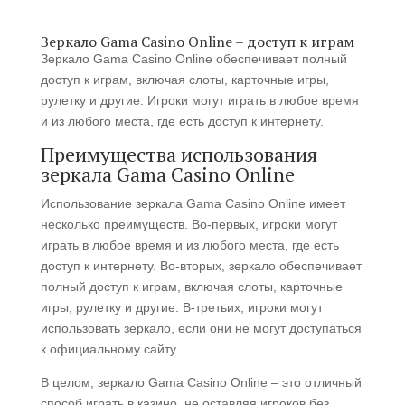
Зеркало Gama Casino Online – доступ к играм
Зеркало Gama Casino Online обеспечивает полный
доступ к играм, включая слоты, карточные игры,
рулетку и другие. Игроки могут играть в любое время
и из любого места, где есть доступ к интернету.
Преимущества использования
зеркала Gama Casino Online
Использование зеркала Gama Casino Online имеет
несколько преимуществ. Во-первых, игроки могут
играть в любое время и из любого места, где есть
доступ к интернету. Во-вторых, зеркало обеспечивает
полный доступ к играм, включая слоты, карточные
игры, рулетку и другие. В-третьих, игроки могут
использовать зеркало, если они не могут доступаться
к официальному сайту.
В целом, зеркало Gama Casino Online – это отличный
способ играть в казино, не оставляя игроков без