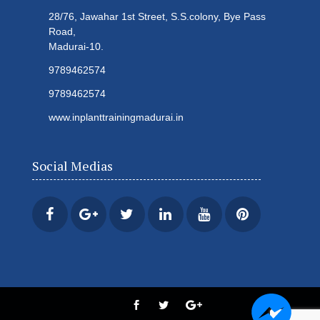
28/76, Jawahar 1st Street, S.S.colony, Bye Pass
Road,
Madurai-10.
9789462574
9789462574
www.inplanttrainingmadurai.in
Social Medias