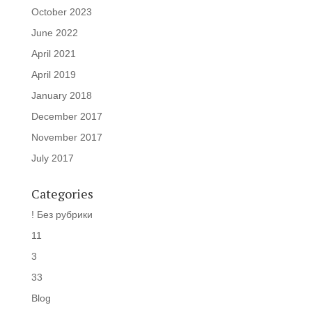
October 2023
June 2022
April 2021
April 2019
January 2018
December 2017
November 2017
July 2017
Categories
! Без рубрики
11
3
33
Blog