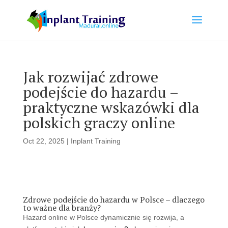
Jak rozwijać zdrowe
podejście do hazardu –
praktyczne wskazówki dla
polskich graczy online
Oct 22, 2025
|
Inplant Training
Zdrowe podejście do hazardu w Polsce – dlaczego
to ważne dla branży?
Hazard online w Polsce dynamicznie się rozwija, a