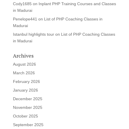
Cody1685
on
Inplant PHP Training Courses and Classes
in Madurai
Penelope441
on
List of PHP Coaching Classes in
Madurai
Istanbul highlights tour
on
List of PHP Coaching Classes
in Madurai
Archives
August 2026
March 2026
February 2026
January 2026
December 2025
November 2025
October 2025
September 2025