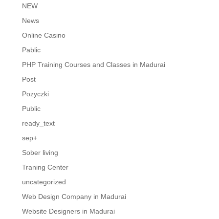
NEW
News
Online Casino
Pablic
PHP Training Courses and Classes in Madurai
Post
Pozyczki
Public
ready_text
sep+
Sober living
Traning Center
uncategorized
Web Design Company in Madurai
Website Designers in Madurai