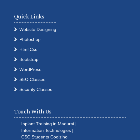
Quick Links
Website Designing
Photoshop
Html,Css
Bootstrap
WordPress
SEO Classes
Security Classes
Touch With Us
Inplant Training in Madurai |
Information Technologies |
CSC Students
Coolzino