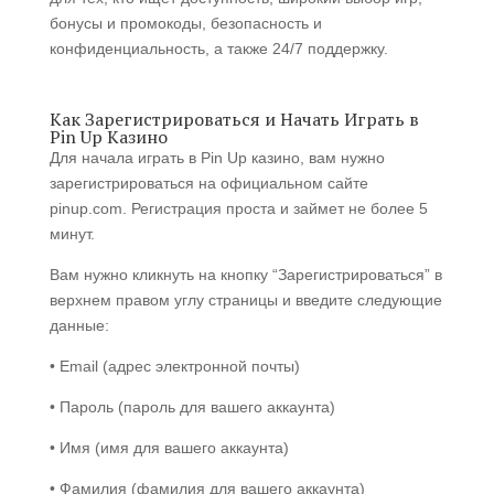
бонусы и промокоды, безопасность и
конфиденциальность, а также 24/7 поддержку.
Как Зарегистрироваться и Начать Играть в
Pin Up Казино
Для начала играть в Pin Up казино, вам нужно
зарегистрироваться на официальном сайте
pinup.com. Регистрация проста и займет не более 5
минут.
Вам нужно кликнуть на кнопку “Зарегистрироваться” в
верхнем правом углу страницы и введите следующие
данные:
• Email (адрес электронной почты)
• Пароль (пароль для вашего аккаунта)
• Имя (имя для вашего аккаунта)
• Фамилия (фамилия для вашего аккаунта)