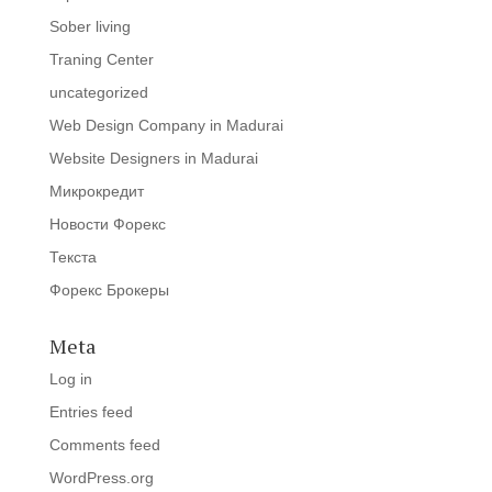
Sober living
Traning Center
uncategorized
Web Design Company in Madurai
Website Designers in Madurai
Микрокредит
Новости Форекс
Текста
Форекс Брокеры
Meta
Log in
Entries feed
Comments feed
WordPress.org