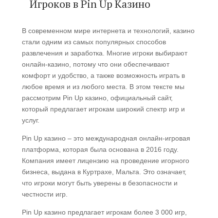
Игроков в Pin Up Казино
В современном мире интернета и технологий, казино
стали одним из самых популярных способов
развлечения и заработка. Многие игроки выбирают
онлайн-казино, потому что они обеспечивают
комфорт и удобство, а также возможность играть в
любое время и из любого места. В этом тексте мы
рассмотрим Pin Up казино, официальный сайт,
который предлагает игрокам широкий спектр игр и
услуг.
Pin Up казино – это международная онлайн-игровая
платформа, которая была основана в 2016 году.
Компания имеет лицензию на проведение игорного
бизнеса, выдана в Куртрахе, Мальта. Это означает,
что игроки могут быть уверены в безопасности и
честности игр.
Pin Up казино предлагает игрокам более 3 000 игр,