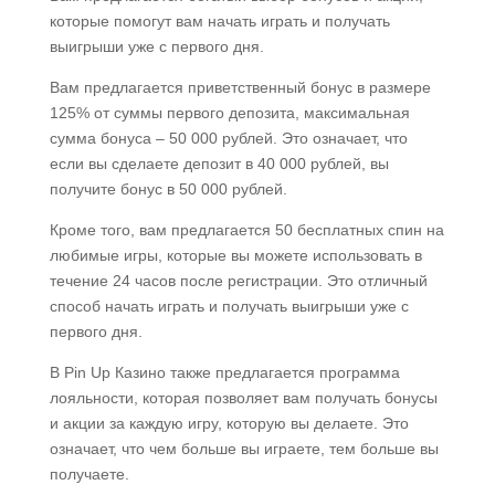
которые помогут вам начать играть и получать
выигрыши уже с первого дня.
Вам предлагается приветственный бонус в размере
125% от суммы первого депозита, максимальная
сумма бонуса – 50 000 рублей. Это означает, что
если вы сделаете депозит в 40 000 рублей, вы
получите бонус в 50 000 рублей.
Кроме того, вам предлагается 50 бесплатных спин на
любимые игры, которые вы можете использовать в
течение 24 часов после регистрации. Это отличный
способ начать играть и получать выигрыши уже с
первого дня.
В Pin Up Казино также предлагается программа
лояльности, которая позволяет вам получать бонусы
и акции за каждую игру, которую вы делаете. Это
означает, что чем больше вы играете, тем больше вы
получаете.