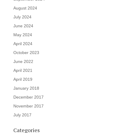
August 2024
July 2024
June 2024
May 2024
April 2024
October 2023
June 2022
April 2021
April 2019
January 2018
December 2017
November 2017
July 2017
Categories