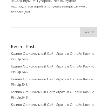
начала игры. Мы уверены, что вы будете
наслаждаться игрой и получать выигрыши уже с
первого дня.
Recent Posts
Казино Официальный Сайт Играть в Онлайн Казино
Pin Up.546
Казино Официальный Сайт Играть в Онлайн Казино
Pin Up.546
Казино Официальный Сайт Играть в Онлайн Казино
Pin Up.546
Казино Официальный Сайт Играть в Онлайн Казино
Pin Up.546
Казино Официальный Сайт Играть в Онлайн Казино