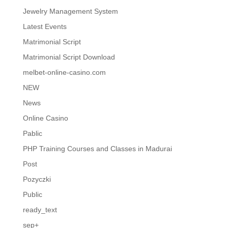
Jewelry Management System
Latest Events
Matrimonial Script
Matrimonial Script Download
melbet-online-casino.com
NEW
News
Online Casino
Pablic
PHP Training Courses and Classes in Madurai
Post
Pozyczki
Public
ready_text
sep+