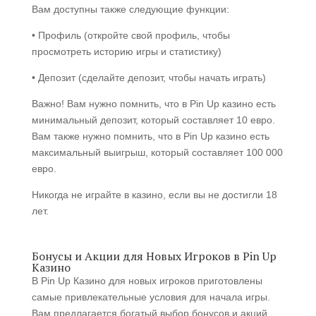
Вам доступны также следующие функции:
• Профиль (откройте свой профиль, чтобы
просмотреть историю игры и статистику)
• Депозит (сделайте депозит, чтобы начать играть)
Важно! Вам нужно помнить, что в Pin Up казино есть
минимальный депозит, который составляет 10 евро.
Вам также нужно помнить, что в Pin Up казино есть
максимальный выигрыш, который составляет 100 000
евро.
Никогда не играйте в казино, если вы не достигли 18
лет.
Бонусы и Акции для Новых Игроков в Pin Up
Казино
В Pin Up Казино для новых игроков приготовлены
самые привлекательные условия для начала игры.
Вам предлагается богатый выбор бонусов и акций,