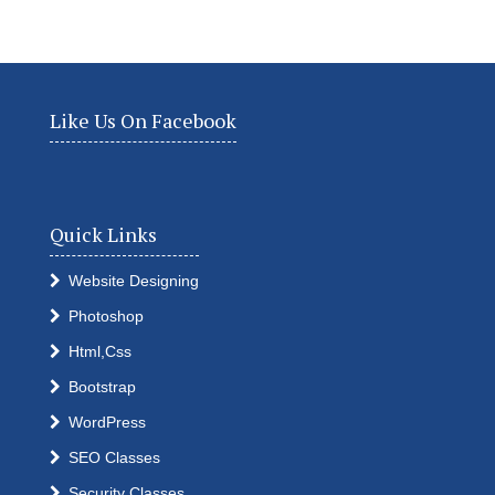
Like Us On Facebook
Quick Links
Website Designing
Photoshop
Html,Css
Bootstrap
WordPress
SEO Classes
Security Classes