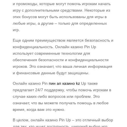
и промокоды, которые могут помочь игрокам начать
игру с дополнительными средствами. Некоторые из
этих бонусов могут быть использованы для игры в
любые игры, а другие – только для определенных
игр.
Еще одним преимуществом является безопасность и
конфиденциальность. Онлайн казино Pin Up
использует современные технологии для
обеспечения безопасности и конфиденциальности
игроков. Это означает, что ваша личная информация
и финансовые данные будут защищены.
Онлайн казино Pin
пин ап казино kz
Up также
предлагает 24/7 поддержку, чтобы помочь игрокам в
случае каких-либо вопросов или проблем. Это
означает, что вы можете получать помощь в любое
время, когда вам это нужно.
В целом, онлайн казино Pin Up – это отличный выбор
для тех, кто ищет доступность, широкий выбор игр,