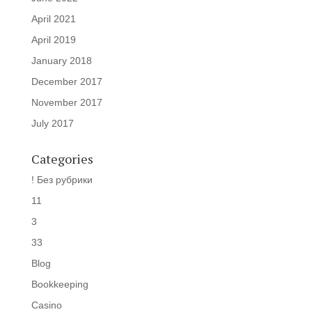
April 2021
April 2019
January 2018
December 2017
November 2017
July 2017
Categories
! Без рубрики
11
3
33
Blog
Bookkeeping
Casino