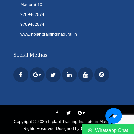
Madurai-10.
9789462574
9789462574
www.inplanttrainingmadurai.in
Social Medias
Copyright © 2025 Inplant Training Institute in Madurai All
Rights Reserved Designed by
Century Minds
Whatsapp Chat