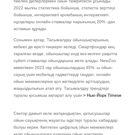
тікелей дилерлермен ойын тәжірибесін ұсынады.
2022 жылғы статистика бойынша, статиста зерттеуі
бойынша, интерактивті кромбаның интерактивті
нұсқалары онлайн-ставкалар нарығының 20% -дан
астамын құрады.
Сонымен қатар, Тасымалдау ойыншықтарының
көбеюі де өрісті төңкеріп келеді. Смартфондар кең
таралған кезде, ойыншылар енді кез-келген уақытта
сүйікті ставкалар ойындарына жете алады. NewZoo
көмегімен 2023 оқу ойыншылардың 45% -ы ойын-
сауық үшін мобильді гаджеттерді таңдап, онлайн
ойын мекемелеріне қол жетімділігін арттырудың
маңыздылығын атап өту. Тасымалдау трендтері
туралы қосымша ақпарат алу үшін
> Нью-Йорк Timese
.
Сектор дамып келе жатқандықтан, қатысушылар
ойын-сауықпенің жауапты әдістері туралы хабардар
болуы керек. Көптеген цифрлық ойын мекемелері
қазір ойыншыларға өздерінің ойын әдеттерін,