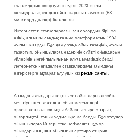
талғамдарын өзгертумен жүрді. 2023 жылы
халықаралық сандық ойын нарығы шамамен
(63
миллиард доллар) бағаланды.
Интернеттегі ставкалардағы ізашарлардың бірі, ол
өзінің алғашқы сандық казино платформасын 1994
жылы шығарды. Бұл даму жаңа ойын кезеңінің жолын
тазартып, ойыншыларға өздерінің сүйікті ойындарын
үйлерінің ыңғайлылығынан алуға мүмкіндік берді.
Интернетке негізделген ставкалардағы ағымдағы
өзгерістерге ақпарат алу үшін сіз
ресми сайты
.
.
Ағымдағы жылдары нақты хост ойындары онлайн-
мен кірпіштен жасалған ойын мекемелері
арасындағы алшақтықты байланыстыра отырып,
айтарлықтай танымалдылыққа ие болды. Бұл атаулар
ойыншыларға Интернетке негізделген құмар
ойындарының шынайылығын арттыра отырып,