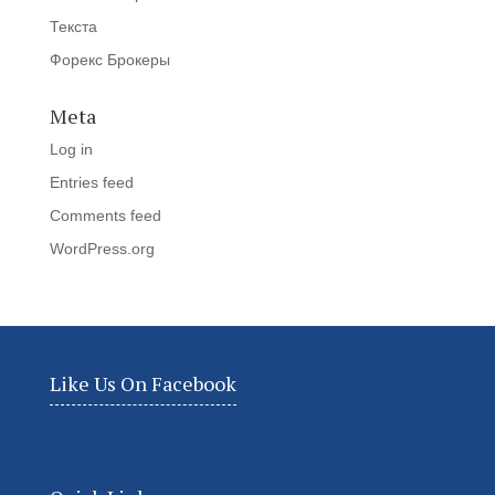
Текста
Форекс Брокеры
Meta
Log in
Entries feed
Comments feed
WordPress.org
Like Us On Facebook