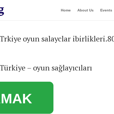
Home
About Us
Events
rkiye oyun salayclar ibirlikleri.8
Türkiye – oyun sağlayıcıları
MAK