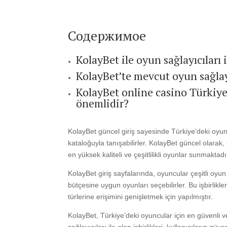
Содержимое
KolayBet ile oyun sağlayıcıları 
KolayBet’te mevcut oyun sağlayı
KolayBet online casino Türkiye’
önemlidir?
KolayBet güncel giriş sayesinde Türkiye’deki oyuncu
kataloğuyla tanışabilirler. KolayBet güncel olarak, 
en yüksek kaliteli ve çeşitlilikli oyunlar sunmaktadı
KolayBet giriş sayfalarında, oyuncular çeşitli oyun
bütçesine uygun oyunları seçebilirler. Bu işbirlikl
türlerine erişimini genişletmek için yapılmıştır.
KolayBet, Türkiye’deki oyuncular için en güvenli v