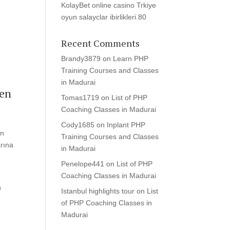
KolayBet online casino Trkiye
oyun salayclar ibirlikleri.80
Recent Comments
Brandy3879
on
Learn PHP
Training Courses and Classes
in Madurai
den
Tomas1719
on
List of PHP
Coaching Classes in Madurai
Cody1685
on
Inplant PHP
un
Training Courses and Classes
arına
in Madurai
Penelope441
on
List of PHP
Coaching Classes in Madurai
n
Istanbul highlights tour
on
List
of PHP Coaching Classes in
Madurai