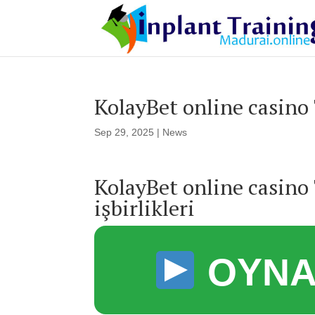
KolayBet online casino T
Sep 29, 2025
|
News
KolayBet online casino 
işbirlikleri
OYNA