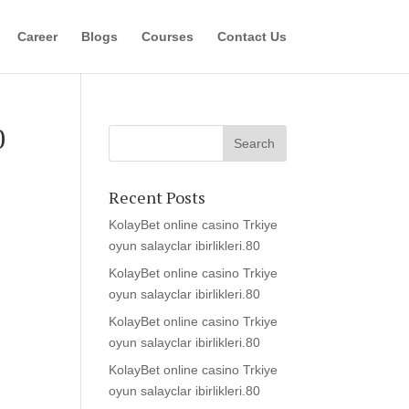
Career
Blogs
Courses
Contact Us
0
Recent Posts
KolayBet online casino Trkiye
oyun salayclar ibirlikleri.80
KolayBet online casino Trkiye
oyun salayclar ibirlikleri.80
KolayBet online casino Trkiye
oyun salayclar ibirlikleri.80
KolayBet online casino Trkiye
oyun salayclar ibirlikleri.80