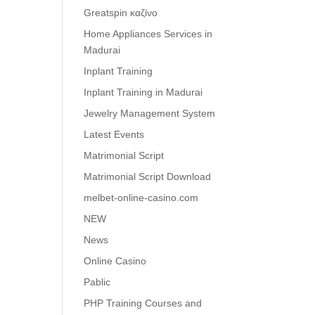
Greatspin καζίνο
Home Appliances Services in
Madurai
Inplant Training
Inplant Training in Madurai
Jewelry Management System
Latest Events
Matrimonial Script
Matrimonial Script Download
melbet-online-casino.com
NEW
News
Online Casino
Pablic
PHP Training Courses and