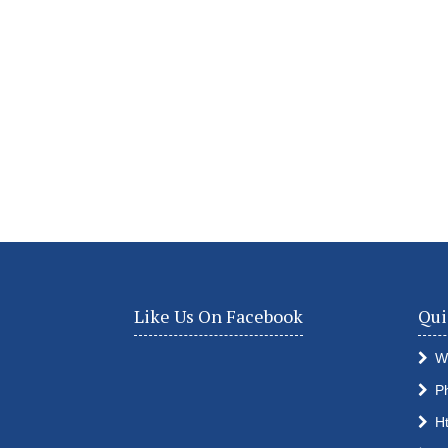
Like Us On Facebook
Qui
W
P
H