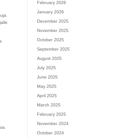
February 2026
January 2026
uja.
December 2025
alle
November 2025
October 2025
a
September 2025
August 2025
July 2025
June 2025
May 2025
April 2025
March 2025
February 2025
November 2024
sia.
October 2024