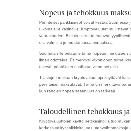
Nopeus ja tehokkuus maksu
Perinteiset pankkisiirrot voivat kestää Suomessa jo
ulkomaisille kasinoille. Kryptovaluutat mullistava
vuorokauden. Bitcoin-siirrot toteutuvat tyypillise
olla valmiina jo muutamassa minuutissa.
Suomalaisille pelaajille tämä nopeus merkitsee sit
ilman odottelua. Esimerkiksi viikonlopun turnaukset 
tekevät päätöksen osallistua viime hetkellä.
Tilastojen mukaan kryptovaluuttoja käyttävät ka
perinteiset maksutavat. Tämä on merkittävä paran
kun rahojen nopea saatavuus on tärkeää.
Taloudellinen tehokkuus ja 
Kryptovaluuttojen käyttö nettikasinoilla tuo muka
korkeita välityspalkkioita, valuutanvaihtomaksuja 