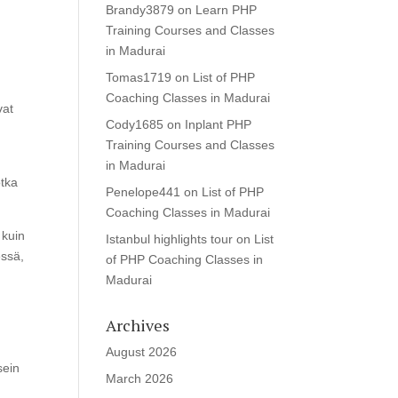
Brandy3879
on
Learn PHP
Training Courses and Classes
in Madurai
Tomas1719
on
List of PHP
Coaching Classes in Madurai
vat
Cody1685
on
Inplant PHP
Training Courses and Classes
in Madurai
otka
Penelope441
on
List of PHP
Coaching Classes in Madurai
 kuin
Istanbul highlights tour
on
List
essä,
of PHP Coaching Classes in
Madurai
Archives
August 2026
sein
March 2026
.