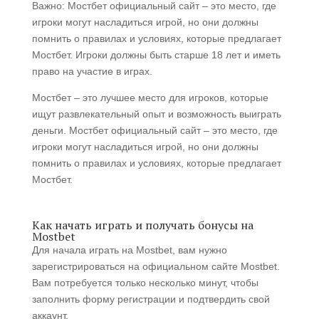
Важно: Мостбет официальный сайт – это место, где
игроки могут насладиться игрой, но они должны
помнить о правилах и условиях, которые предлагает
Мостбет. Игроки должны быть старше 18 лет и иметь
право на участие в играх.
Мостбет – это лучшее место для игроков, которые
ищут развлекательный опыт и возможность выиграть
деньги. Мостбет официальный сайт – это место, где
игроки могут насладиться игрой, но они должны
помнить о правилах и условиях, которые предлагает
Мостбет.
Как начать играть и получать бонусы на
Mostbet
Для начала играть на Mostbet, вам нужно
зарегистрироваться на официальном сайте Mostbet.
Вам потребуется только несколько минут, чтобы
заполнить форму регистрации и подтвердить свой
аккаунт.