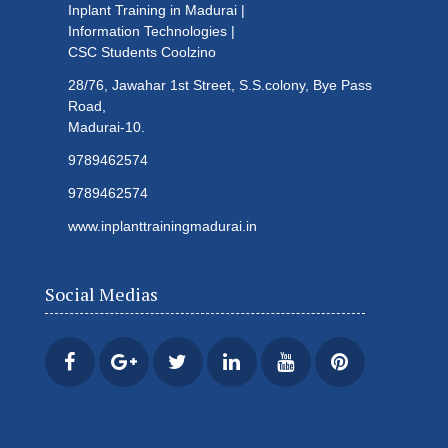
Inplant Training in Madurai |
Information Technologies |
CSC Students
Coolzino
28/76, Jawahar 1st Street, S.S.colony, Bye Pass
Road,
Madurai-10.
9789462574
9789462574
www.inplanttrainingmadurai.in
Social Medias