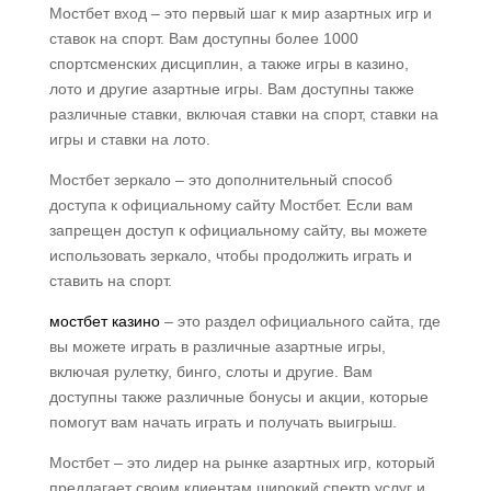
Мостбет вход – это первый шаг к мир азартных игр и
ставок на спорт. Вам доступны более 1000
спортсменских дисциплин, а также игры в казино,
лото и другие азартные игры. Вам доступны также
различные ставки, включая ставки на спорт, ставки на
игры и ставки на лото.
Мостбет зеркало – это дополнительный способ
доступа к официальному сайту Мостбет. Если вам
запрещен доступ к официальному сайту, вы можете
использовать зеркало, чтобы продолжить играть и
ставить на спорт.
мостбет казино
– это раздел официального сайта, где
вы можете играть в различные азартные игры,
включая рулетку, бинго, слоты и другие. Вам
доступны также различные бонусы и акции, которые
помогут вам начать играть и получать выигрыш.
Мостбет – это лидер на рынке азартных игр, который
предлагает своим клиентам широкий спектр услуг и