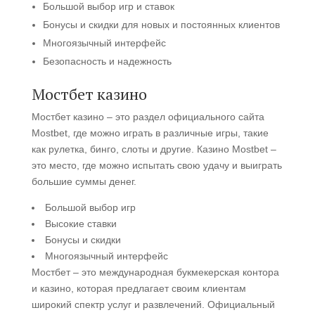
Большой выбор игр и ставок
Бонусы и скидки для новых и постоянных клиентов
Многоязычный интерфейс
Безопасность и надежность
Мостбет казино
Мостбет казино – это раздел официального сайта
Mostbet, где можно играть в различные игры, такие
как рулетка, бинго, слоты и другие. Казино Mostbet –
это место, где можно испытать свою удачу и выиграть
большие суммы денег.
Большой выбор игр
Высокие ставки
Бонусы и скидки
Многоязычный интерфейс
Мостбет – это международная букмекерская контора
и казино, которая предлагает своим клиентам
широкий спектр услуг и развлечений. Официальный