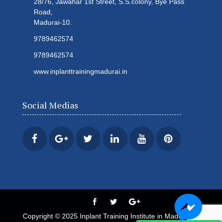
28/76, Jawahar 1st Street, S.S.colony, Bye Pass
Road,
Madurai-10.
9789462574
9789462574
www.inplanttrainingmadurai.in
Social Medias
Copyright © 2025 Inplant Training Institute in Madurai All