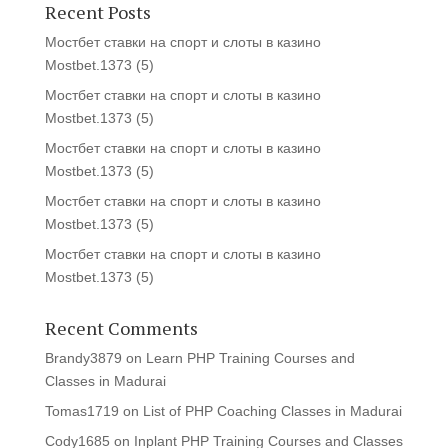
Recent Posts
Мостбет ставки на спорт и слоты в казино
Mostbet.1373 (5)
Мостбет ставки на спорт и слоты в казино
Mostbet.1373 (5)
Мостбет ставки на спорт и слоты в казино
Mostbet.1373 (5)
Мостбет ставки на спорт и слоты в казино
Mostbet.1373 (5)
Мостбет ставки на спорт и слоты в казино
Mostbet.1373 (5)
Recent Comments
Brandy3879
on
Learn PHP Training Courses and
Classes in Madurai
Tomas1719
on
List of PHP Coaching Classes in Madurai
Cody1685
on
Inplant PHP Training Courses and Classes