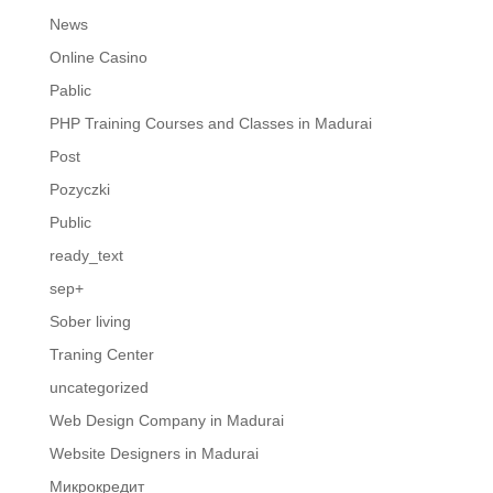
News
Online Casino
Pablic
PHP Training Courses and Classes in Madurai
Post
Pozyczki
Public
ready_text
sep+
Sober living
Traning Center
uncategorized
Web Design Company in Madurai
Website Designers in Madurai
Микрокредит