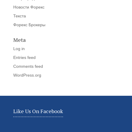
Новости Форекс
Текста
Форекс Брокеры
Meta
Log in
Entries feed
Comments feed
WordPress.org
Like Us On Facebook