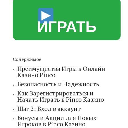
ИГРАТЬ
Содержимое
Преимущества Игры в Онлайн
Казино Pinco
Безопасность и Надежность
Как Зарегистрироваться и
Начать Играть в Pinco Казино
Шаг 2: Вход в аккаунт
Бонусы и Акции для Новых
Игроков в Pinco Казино