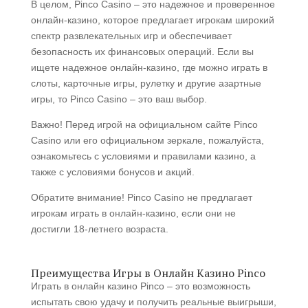
В целом, Pinco Casino – это надежное и проверенное
онлайн-казино, которое предлагает игрокам широкий
спектр развлекательных игр и обеспечивает
безопасность их финансовых операций. Если вы
ищете надежное онлайн-казино, где можно играть в
слоты, карточные игры, рулетку и другие азартные
игры, то Pinco Casino – это ваш выбор.
Важно! Перед игрой на официальном сайте Pinco
Casino или его официальном зеркале, пожалуйста,
ознакомьтесь с условиями и правилами казино, а
также с условиями бонусов и акций.
Обратите внимание! Pinco Casino не предлагает
игрокам играть в онлайн-казино, если они не
достигли 18-летнего возраста.
Преимущества Игры в Онлайн Казино Pinco
Играть в онлайн казино Pinco – это возможность
испытать свою удачу и получить реальные выигрыши,