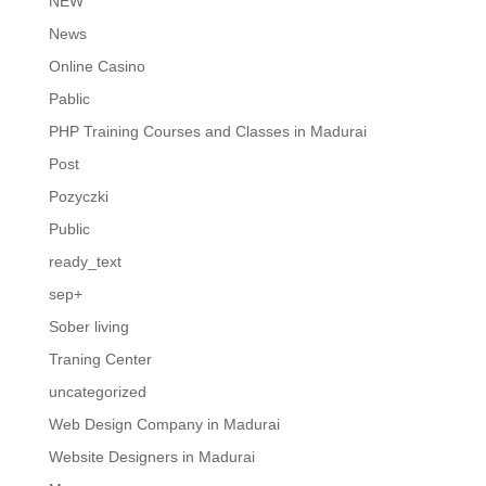
NEW
News
Online Casino
Pablic
PHP Training Courses and Classes in Madurai
Post
Pozyczki
Public
ready_text
sep+
Sober living
Traning Center
uncategorized
Web Design Company in Madurai
Website Designers in Madurai