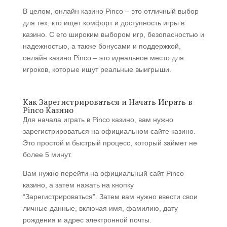
В целом, онлайн казино Pinco – это отличный выбор
для тех, кто ищет комфорт и доступность игры в
казино. С его широким выбором игр, безопасностью и
надежностью, а также бонусами и поддержкой,
онлайн казино Pinco – это идеальное место для
игроков, которые ищут реальные выигрыши.
Как Зарегистрироваться и Начать Играть в
Pinco Казино
Для начала играть в Pinco казино, вам нужно
зарегистрироваться на официальном сайте казино.
Это простой и быстрый процесс, который займет не
более 5 минут.
Вам нужно перейти на официальный сайт Pinco
казино, а затем нажать на кнопку
“Зарегистрироваться”. Затем вам нужно ввести свои
личные данные, включая имя, фамилию, дату
рождения и адрес электронной почты.