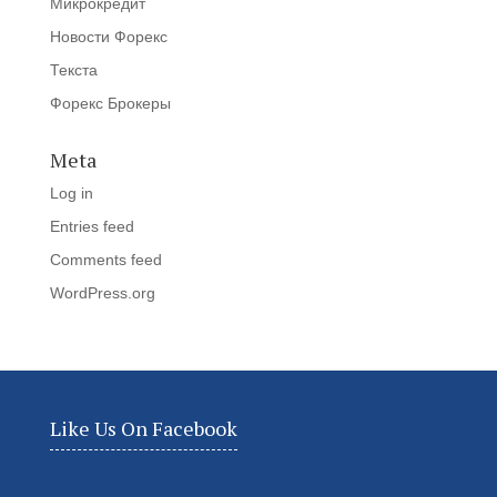
Микрокредит
Новости Форекс
Текста
Форекс Брокеры
Meta
Log in
Entries feed
Comments feed
WordPress.org
Like Us On Facebook