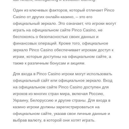
Один из ключевых факторов, который отличает Pinco
Casino от других онлайн-казино, – это его
официальный зеркало. Это означает, что игроки могут
играть на официальном сайте Pinco Casino, не
беспокоясь о безопасностью своих данных и
финансовых операций. Кроме того, официальное
зеркало Pinco Casino обеспечивает игрокам доступ к
играм, которые доступны на официальном сайте, а
также к различным бонусам и акциям.
Для входа в Pinco Casino игроки могут использовать
официальный сайт или официальное зеркало. Вход
на официальном сайте Pinco Casino доступен для
игроков из многих стран мира, включая Россию,
Украину, Белоруссию и другие страны. Для входа в
казино игроки должны зарегистрироваться на
официальном сайте, указав свои личные данные и
выбрав валюту, в которой они хотят играть.