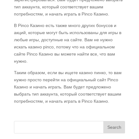
тип аккаунта, который соответствует вашим
потребностям, и начать играть в Pinco Казино.
В Pinco Казино есть также много других бонусов и
акций, которые могут быть использованы для игры в
любые игры, доступные на сайте. Вам не нужно
искать казино pinco, потому что на официальном
сайте Pinco Казино вы можете найти все, что вам
нужно.
Таким образом, если вы ищете казино пинко, то вам
нужно просто перейти на официальный сайт Pinco
Казино и начать играть. Вам будет предложено
выбрать тип аккаунта, который соответствует вашим
потребностям, и начать играть в Pinco Казино.