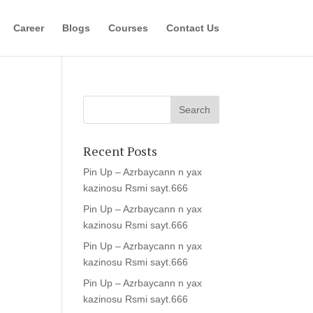
Career
Blogs
Courses
Contact Us
Recent Posts
Pin Up – Azrbaycann n yax
kazinosu Rsmi sayt.666
Pin Up – Azrbaycann n yax
kazinosu Rsmi sayt.666
Pin Up – Azrbaycann n yax
kazinosu Rsmi sayt.666
Pin Up – Azrbaycann n yax
kazinosu Rsmi sayt.666