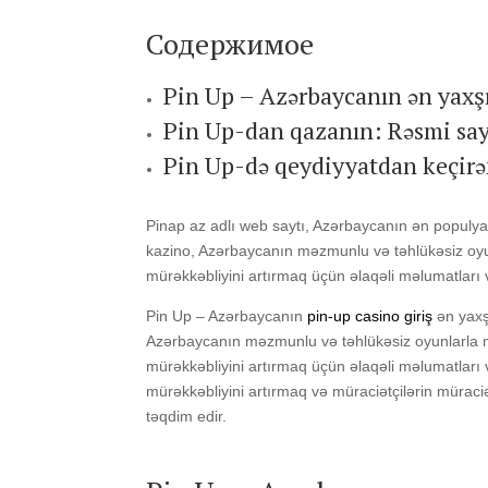
Содержимое
Pin Up – Azərbaycanın ən yaxş
Pin Up-dan qazanın: Rəsmi say
Pin Up-də qeydiyyatdan keçirə
Pinap az adlı web saytı, Azərbaycanın ən populyar
kazino, Azərbaycanın məzmunlu və təhlükəsiz oyunl
mürəkkəbliyini artırmaq üçün əlaqəli məlumatları v
Pin Up – Azərbaycanın
pin-up casino giriş
ən yaxşı
Azərbaycanın məzmunlu və təhlükəsiz oyunlarla mə
mürəkkəbliyini artırmaq üçün əlaqəli məlumatları v
mürəkkəbliyini artırmaq və müraciətçilərin müraci
təqdim edir.