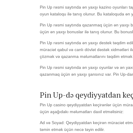
Pin Up rəsmi saytında ən yaxşı kazino oyunları t
oyun kataloqu ilə tanış olunur. Bu kataloquda ən y
Pin Up rəsmi saytında qazanmaq üçün ən yaxşı b
üçün ən yaxşı bonuslar ilə tanış olunur. Bu bonus
Pin Up rəsmi saytında ən yaxşı destek təqdim edi
müraciət qabul və canlı dövlət dəstək xidmətləri 
çözmək və qazanma məlumatlarını təqdim etmək ü
Pin Up rəsmi saytında ən yaxşı oyunlar və ən yaxş
qazanmaq üçün ən yaxşı şansınız var. Pin Up-dan
Pin Up-də qeydiyyatdan ke
Pin Up casino qeydiyyatdan keçirənlər üçün mürac
üçün aşağıdakı məlumatları daxil etməlisiniz:
Ad və Soyad: Qeydiyyatdan keçirən müraciət etmək 
təmin etmək üçün necə təyin edilir.