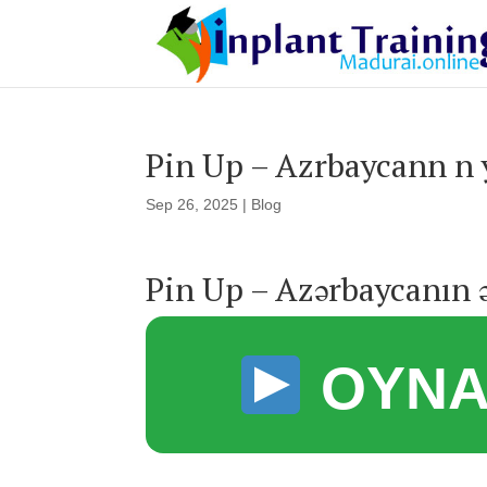
Pin Up – Azrbaycann n 
Sep 26, 2025
|
Blog
Pin Up – Azərbaycanın ə
OYN