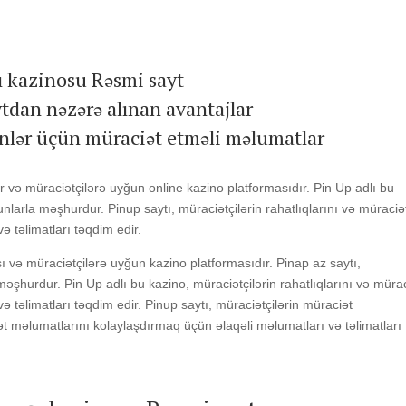
ı kazinosu Rəsmi sayt
tdan nəzərə alınan avantajlar
nlər üçün müraciət etməli məlumatlar
 və müraciətçilərə uyğun online kazino platformasıdır. Pin Up adlı bu
arla məşhurdur. Pinup saytı, müraciətçilərin rahatlıqlarını və müraciə
ə təlimatları təqdim edir.
 və müraciətçilərə uyğun kazino platformasıdır. Pinap az saytı,
şhurdur. Pin Up adlı bu kazino, müraciətçilərin rahatlıqlarını və müra
ə təlimatları təqdim edir. Pinup saytı, müraciətçilərin müraciət
ət məlumatlarını kolaylaşdırmaq üçün əlaqəli məlumatları və təlimatları