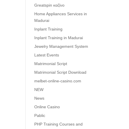
Greatspin καζίνο
Home Appliances Services in
Madurai
Inplant Training
Inplant Training in Madurai
Jewelry Management System
Latest Events
Matrimonial Script
Matrimonial Script Download
melbet-online-casino.com
NEW
News
Online Casino
Pablic
PHP Training Courses and