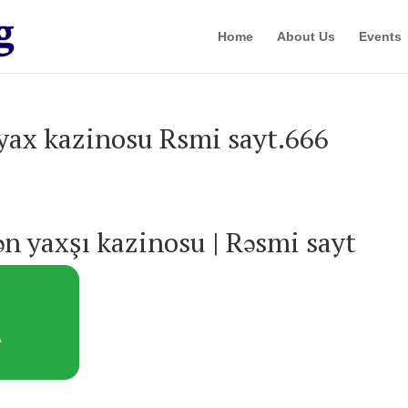
Home
About Us
Events
yax kazinosu Rsmi sayt.666
n yaxşı kazinosu | Rəsmi sayt
A