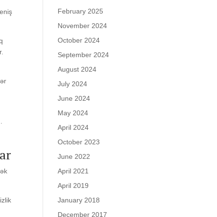
February 2025
eniş
November 2024
October 2024
q
r.
September 2024
August 2024
lər
July 2024
June 2024
May 2024
.
April 2024
October 2023
ar
June 2022
mək
April 2021
April 2019
zlik
January 2018
December 2017