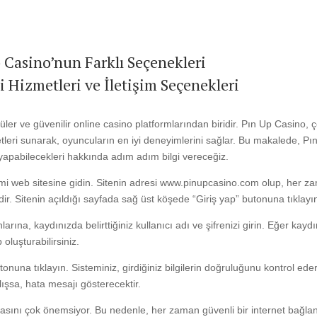
 Casino’nun Farklı Seçenekleri
 Hizmetleri ve İletişim Seçenekleri
er ve güvenilir online casino platformlarından biridir. Pın Up Casino, çe
tleri sunarak, oyuncuların en iyi deneyimlerini sağlar. Bu makalede, Pı
ş yapabilecekleri hakkında adım adım bilgi vereceğiz.
smi web sitesine gidin. Sitenin adresi www.pinupcasino.com olup, her z
idir. Sitenin açıldığı sayfada sağ üst köşede “Giriş yap” butonuna tıklayı
lanlarına, kaydınızda belirttiğiniz kullanıcı adı ve şifrenizi girin. Eğer kayd
oluşturabilirsiniz.
tonuna tıklayın. Sisteminiz, girdiğiniz bilgilerin doğruluğunu kontrol ede
lışsa, hata mesajı gösterecektir.
masını çok önemsiyor. Bu nedenle, her zaman güvenli bir internet bağlan