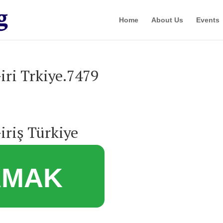
Home
About Us
Events
iri Trkiye.7479
iriş Türkiye
MAK