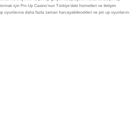
aştırmak için Pın Up Casino’nun Türkiye’deki hizmetleri ve iletişim
in up oyunlarına daha fazla zaman harcayabilecekleri ve pin up oyunlarını