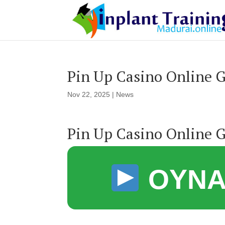
Pin Up Casino Online G
Nov 22, 2025
|
News
Pin Up Casino Online G
OYNA