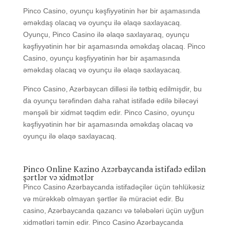
Pinco Casino, oyunçu kəşfiyyətinin hər bir aşamasında
əməkdaş olacaq və oyunçu ilə əlaqə saxlayacaq.
Oyunçu, Pinco Casino ilə əlaqə saxlayaraq, oyunçu
kəşfiyyətinin hər bir aşamasında əməkdaş olacaq. Pinco
Casino, oyunçu kəşfiyyətinin hər bir aşamasında
əməkdaş olacaq və oyunçu ilə əlaqə saxlayacaq.
Pinco Casino, Azərbaycan dilləsi ilə tətbiq edilmişdir, bu
da oyunçu tərəfindən daha rahat istifadə edilə biləcəyi
mənşəli bir xidmət təqdim edir. Pinco Casino, oyunçu
kəşfiyyətinin hər bir aşamasında əməkdaş olacaq və
oyunçu ilə əlaqə saxlayacaq.
Pinco Online Kazino Azərbaycanda istifadə edilən
şərtlər və xidmətlər
Pinco Casino Azərbaycanda istifadəçilər üçün təhlükəsiz
və mürəkkəb olmayan şərtlər ilə müraciət edir. Bu
casino, Azərbaycanda qazancı və tələbələri üçün uyğun
xidmətləri təmin edir. Pinco Casino Azərbaycanda