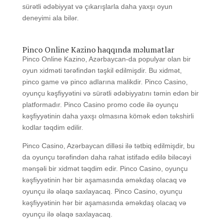
sürətli ədəbiyyat və çıkarışlarla daha yaxşı oyun
deneyimi ala bilər.
Pinco Online Kazino haqqında məlumatlar
Pinco Online Kazino, Azərbaycan-da populyar olan bir
oyun xidməti tərəfindən təşkil edilmişdir. Bu xidmət,
pinco game və pinco adlarına malikdir. Pinco Casino,
oyunçu kəşfiyyətini və sürətli ədəbiyyatını təmin edən bir
platformadır. Pinco Casino promo code ilə oyunçu
kəşfiyyətinin daha yaxşı olmasına kömək edən təkshirli
kodlar təqdim edilir.
Pinco Casino, Azərbaycan dilləsi ilə tətbiq edilmişdir, bu
da oyunçu tərəfindən daha rahat istifadə edilə biləcəyi
mənşəli bir xidmət təqdim edir. Pinco Casino, oyunçu
kəşfiyyətinin hər bir aşamasında əməkdaş olacaq və
oyunçu ilə əlaqə saxlayacaq. Pinco Casino, oyunçu
kəşfiyyətinin hər bir aşamasında əməkdaş olacaq və
oyunçu ilə əlaqə saxlayacaq.