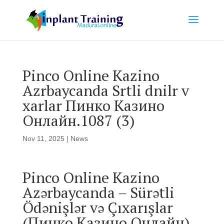
Pinco Online Kazino
Azrbaycanda Srtli dnilr v
xarlar Пинко Казино
Онлайн.1087 (3)
Nov 11, 2025
|
News
Pinco Online Kazino
Azərbaycanda – Sürətli
Ödənişlər və Çıxarışlar
(Пинко Казино Онлайн)