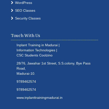
WordPress
SEO Classes
Security Classes
Touch With Us
Inplant Training in Madurai |
Information Technologies |
CSC Students
Coolzino
28/76, Jawahar 1st Street, S.S.colony, Bye Pass
Road,
Madurai-10.
9789462574
9789462574
www.inplanttrainingmadurai.in