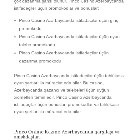
çox qazanma şansı olunur. Pinco Casino Azərbaycanda
istifadəçilər üçün promokodlar və bonuslar:
Pinco Casino Azərbaycanda istifadəçilər üçün giriş
promokodu
Pinco Casino Azərbaycanda istifadəçilər üçün oyun
tələbə promokodu
Pinco Casino Azərbaycanda istifadəçilər üçün
qazanma promokodu
Pinco Casino Azərbaycanda istifadəçilər üçün təhlükəsiz
oyun şərtləri ilə müraciət edə bilər. Bu casino,
Azərbaycanda qazancı və tələbələri üçün uyğun
xidmətləri təmin edir. Pinco Casino Azərbaycanda
istifadəçilər üçün bonuslar, promokodlar və təhlükəsiz
oyun şərtləri ilə müraciət edə bilər.
Pinco Online Kazino Azərbaycanda qarşılaşı və
əməkdaşları