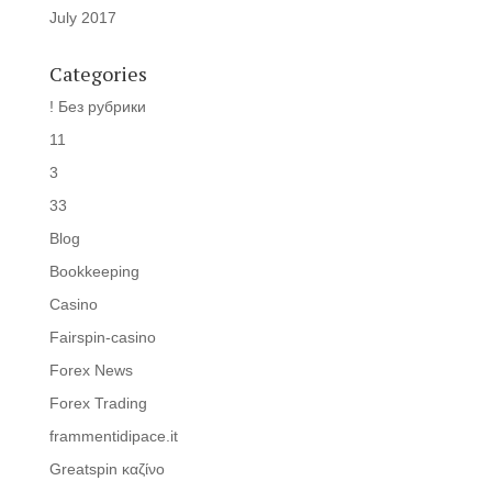
July 2017
Categories
! Без рубрики
11
3
33
Blog
Bookkeeping
Casino
Fairspin-casino
Forex News
Forex Trading
frammentidipace.it
Greatspin καζίνο