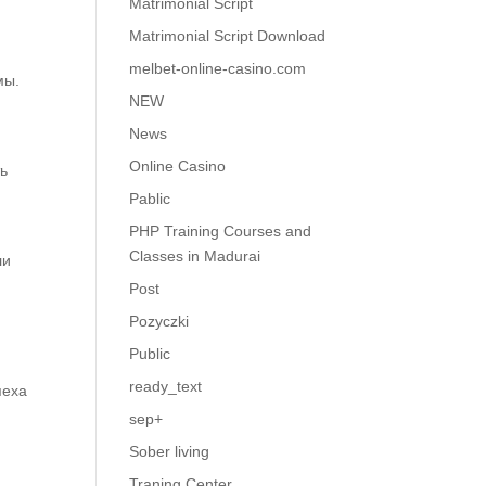
Matrimonial Script
Matrimonial Script Download
melbet-online-casino.com
мы.
NEW
News
Online Casino
ть
Pablic
PHP Training Courses and
Classes in Madurai
ли
Post
Pozyczki
Public
ready_text
пеха
sep+
Sober living
Traning Center