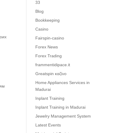
33
Blog
Bookkeeping
Casino
воих
Fairspin-casino
Forex News
Forex Trading
frammentidipace.it
Greatspin καζίνο
Home Appliances Services in
лям
Madurai
Inplant Training
Inplant Training in Madurai
Jewelry Management System
Latest Events