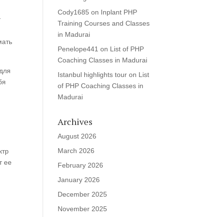
Cody1685
on
Inplant PHP
т
Training Courses and Classes
in Madurai
мать
Penelope441
on
List of PHP
Coaching Classes in Madurai
 для
Istanbul highlights tour
on
List
бя
of PHP Coaching Classes in
Madurai
Archives
August 2026
March 2026
ктр
т ее
February 2026
January 2026
December 2025
November 2025