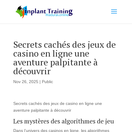
Secrets cachés des jeux de
casino en ligne une
aventure palpitante à
découvrir
Nov 26, 2025
|
Public
Secrets cachés des jeux de casino en ligne une
aventure palpitante à découvrir
Les mystères des algorithmes de jeu
Dans l’univers des casinos en ligne, les algorithmes