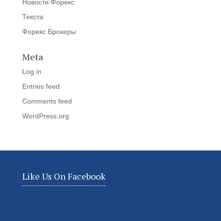
Новости Форекс
Текста
Форекс Брокеры
Meta
Log in
Entries feed
Comments feed
WordPress.org
Like Us On Facebook