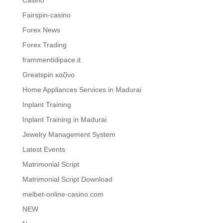
Casino
Fairspin-casino
Forex News
Forex Trading
frammentidipace.it
Greatspin καζίνο
Home Appliances Services in Madurai
Inplant Training
Inplant Training in Madurai
Jewelry Management System
Latest Events
Matrimonial Script
Matrimonial Script Download
melbet-online-casino.com
NEW