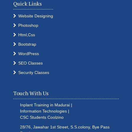
Quick Links
Website Designing
Photoshop
Html,Css
Bootstrap
WordPress
SEO Classes
Security Classes
Touch With Us
Inplant Training in Madurai |
Information Technologies |
CSC Students
Coolzino
28/76, Jawahar 1st Street, S.S.colony, Bye Pass