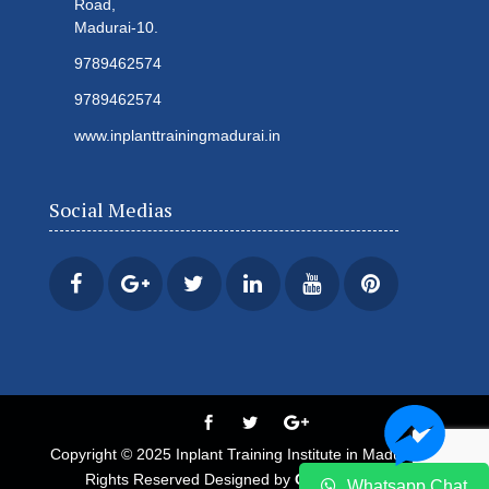
Road,
Madurai-10.
9789462574
9789462574
www.inplanttrainingmadurai.in
Social Medias
Copyright © 2025 Inplant Training Institute in Madurai All
Rights Reserved Designed by
Century Minds
Whatsapp Chat