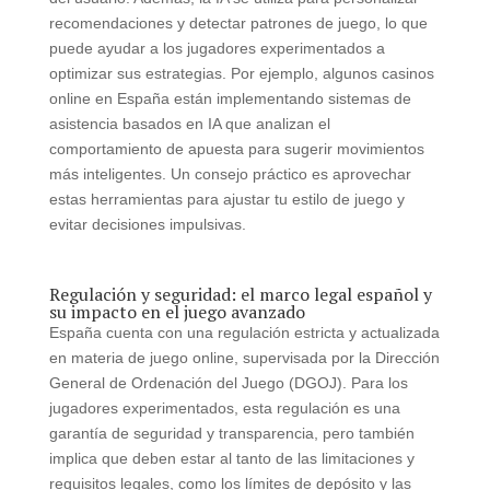
recomendaciones y detectar patrones de juego, lo que
puede ayudar a los jugadores experimentados a
optimizar sus estrategias. Por ejemplo, algunos casinos
online en España están implementando sistemas de
asistencia basados en IA que analizan el
comportamiento de apuesta para sugerir movimientos
más inteligentes. Un consejo práctico es aprovechar
estas herramientas para ajustar tu estilo de juego y
evitar decisiones impulsivas.
Regulación y seguridad: el marco legal español y
su impacto en el juego avanzado
España cuenta con una regulación estricta y actualizada
en materia de juego online, supervisada por la Dirección
General de Ordenación del Juego (DGOJ). Para los
jugadores experimentados, esta regulación es una
garantía de seguridad y transparencia, pero también
implica que deben estar al tanto de las limitaciones y
requisitos legales, como los límites de depósito y las