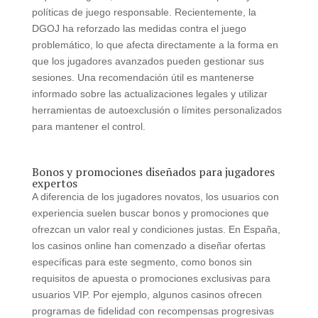
políticas de juego responsable. Recientemente, la
DGOJ ha reforzado las medidas contra el juego
problemático, lo que afecta directamente a la forma en
que los jugadores avanzados pueden gestionar sus
sesiones. Una recomendación útil es mantenerse
informado sobre las actualizaciones legales y utilizar
herramientas de autoexclusión o límites personalizados
para mantener el control.
Bonos y promociones diseñados para jugadores
expertos
A diferencia de los jugadores novatos, los usuarios con
experiencia suelen buscar bonos y promociones que
ofrezcan un valor real y condiciones justas. En España,
los casinos online han comenzado a diseñar ofertas
específicas para este segmento, como bonos sin
requisitos de apuesta o promociones exclusivas para
usuarios VIP. Por ejemplo, algunos casinos ofrecen
programas de fidelidad con recompensas progresivas