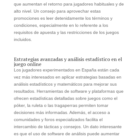
que aumentan el retorno para jugadores habituales y de
alto nivel. Un consejo para aprovechar estas
promociones es leer detenidamente los términos y
condiciones, especialmente en lo referente a los
requisitos de apuesta y las restricciones de los juegos
incluidos.
Estrategias avanzadas y análisis estadístico en el
juego online
Los jugadores experimentados en España están cada
vez más interesados en aplicar estrategias basadas en
análisis estadísticos y matemáticos para mejorar sus
resultados. Herramientas de software y plataformas que
ofrecen estadísticas detalladas sobre juegos como el
póker, la ruleta o las tragaperras permiten tomar
decisiones más informadas. Además, el acceso a
comunidades y foros especializados facilita el
intercambio de tácticas y consejos. Un dato interesante
es que el uso de software de análisis puede aumentar