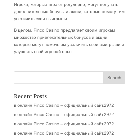
Игроки, которые играют регулярно, могут получать
дополнительные бонусы и акции, которые помогут им
увеличить свои выигрыши.
В целом, Pinco Casino предлагает своим игрокам
множество привлекательных бонусов и акций,
которые могут помочь им увеличить свои выигрыши и
улучшить свой игровой опыт.
Recent Posts
в онлайн Pinco Casino – официальный сайт.2972
в онлайн Pinco Casino – официальный сайт.2972
в онлайн Pinco Casino – официальный сайт.2972
в онлайн Pinco Casino – официальный сайт.2972