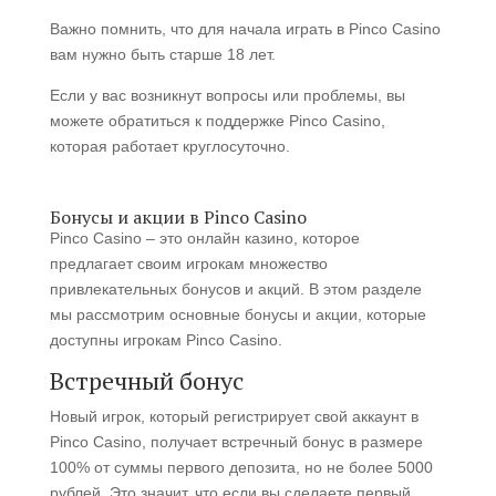
Важно помнить, что для начала играть в Pinco Casino
вам нужно быть старше 18 лет.
Если у вас возникнут вопросы или проблемы, вы
можете обратиться к поддержке Pinco Casino,
которая работает круглосуточно.
Бонусы и акции в Pinco Casino
Pinco Casino – это онлайн казино, которое
предлагает своим игрокам множество
привлекательных бонусов и акций. В этом разделе
мы рассмотрим основные бонусы и акции, которые
доступны игрокам Pinco Casino.
Встречный бонус
Новый игрок, который регистрирует свой аккаунт в
Pinco Casino, получает встречный бонус в размере
100% от суммы первого депозита, но не более 5000
рублей. Это значит, что если вы сделаете первый