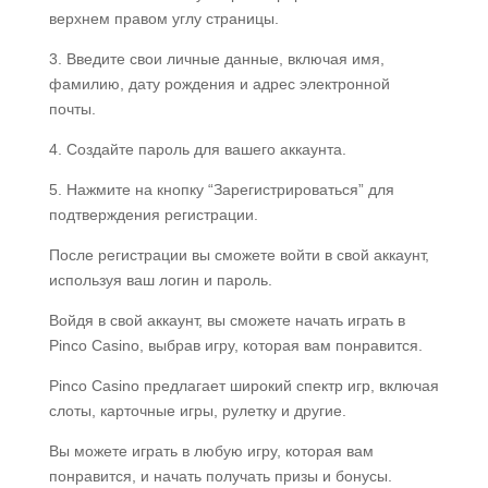
верхнем правом углу страницы.
3. Введите свои личные данные, включая имя,
фамилию, дату рождения и адрес электронной
почты.
4. Создайте пароль для вашего аккаунта.
5. Нажмите на кнопку “Зарегистрироваться” для
подтверждения регистрации.
После регистрации вы сможете войти в свой аккаунт,
используя ваш логин и пароль.
Войдя в свой аккаунт, вы сможете начать играть в
Pinco Casino, выбрав игру, которая вам понравится.
Pinco Casino предлагает широкий спектр игр, включая
слоты, карточные игры, рулетку и другие.
Вы можете играть в любую игру, которая вам
понравится, и начать получать призы и бонусы.