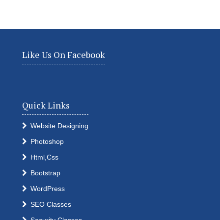
Like Us On Facebook
Quick Links
Website Designing
Photoshop
Html,Css
Bootstrap
WordPress
SEO Classes