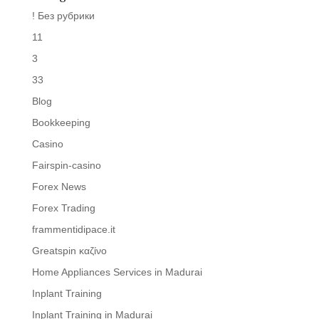
! Без рубрики
11
3
33
Blog
Bookkeeping
Casino
Fairspin-casino
Forex News
Forex Trading
frammentidipace.it
Greatspin καζίνο
Home Appliances Services in Madurai
Inplant Training
Inplant Training in Madurai