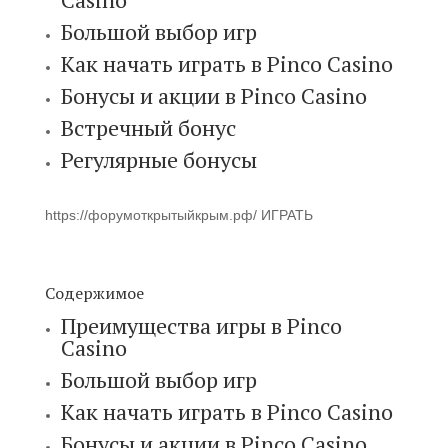
Большой выбор игр
Как начать играть в Pinco Casino
Бонусы и акции в Pinco Casino
Встречный бонус
Регулярные бонусы
https://форумоткрытыйкрым.рф/ ИГРАТЬ
Содержимое
Преимущества
игры в Pinco
Casino
Большой
выбор игр
Как
начать играть в Pinco Casino
Бонусы
и акции в Pinco Casino