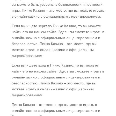
вы можете быть уверены в безопасности и честности
игры. Пинко Казино – это место, где вы можете играть
в онлайн-казино с официальным лицензированием.
Если вы ищете зеркало Пинко Казино, то вы можете
найти его на нашем сайте. Здесь вы сможете играть в
онлайн-казино с официальным лицензированием и
безопасностью. Пинко Казино – это место, где вы
можете играть в онлайн-казино с официальным
лицензированием.
Если вы ищете вход в Пинко Казино, то вы можете
найти его на нашем сайте. Здесь вы сможете играть в
онлайн-казино с официальным лицензированием и
безопасностью. Пинко Казино – это место, где вы
можете играть в онлайн-казино с официальным
лицензированием.
Пинко Казино – это место, где вы можете играть в
онлайн-казино с официальным лицензированием и