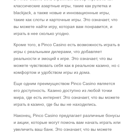
классические азартные игры, такие как рулетка и
blackjack, а также новые и инновационные игры,
такие как слоты и карточные игры. Это означает, что
вы можете найти игру, которая вам понравится, и
играть в нее сколько угодно.
Кроме того, в Pinco Casino есть возможность играть в
игры с реальными дилерами, что добавляет
реальности и эмоций к игре. Это означает, что вы
можете чувствовать себя как в реальном казино, но с
комфортом и удобством игры из дома.
Еще одним преимуществом Pinco Casino является
его доступность. Казино доступно из любой точки
мира, где есть интернет. Это означает, что вы можете
играть в казино, где бы вы не находились.
Наконец, Pinco Casino предлагает различные бонусы
и акции, которые могут помочь вам начать играть или
увеличить ваш банк. Это означает, что вы можете