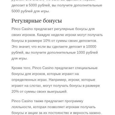
депозит в 5000 рублей, вы получите дополнительные
5000 рублей для игры.
Регулярные бонусы
Pinco Casino предлагает регулярные бонусы для
своих игроков. Каждую неделю игроки могут получать
бонусы в размере 10% от суммы своих депозитов.
Это значит, что если вы сделаете депозит в 10000
рублей, вы получите дополнительные 1000 рублей
для игры.
Кроме того, Pinco Casino предлагает специальные
бонусы для игроков, которые играют на
определенных играх. Например, игроки, которые
играют на слотах, могут получать бонусы в размере
20% от суммы своих выигрышей.
Pinco Casino также предлагает программу
лояльности, которая позволяет игрокам получать
бонусы и акции за их постоянство и верность казино.